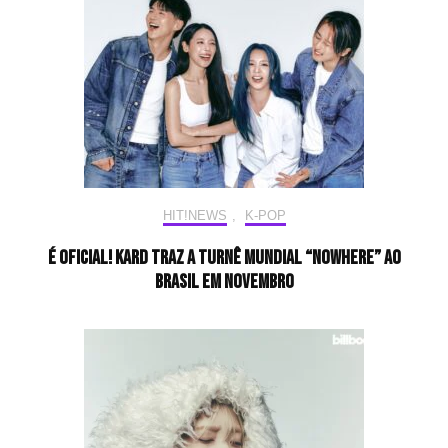
HIT!NEWS
,
K-POP
É oficial! KARD traz a turnê Mundial “NOWHERE” ao
Brasil em novembro