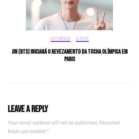
HIT!NEWS
,
K-POP
Jin (BTS) iniciará o revezamento da tocha olímpica em
Paris
Leave a Reply
Your email address will not be published.
Required
fields are marked
*