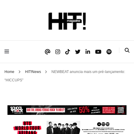
Se é HIT, está aqui!
HIT!Magazine
Home
HIT!News
NEWBEAT anuncia mais um pré-lançamento:
“HICCUPS”