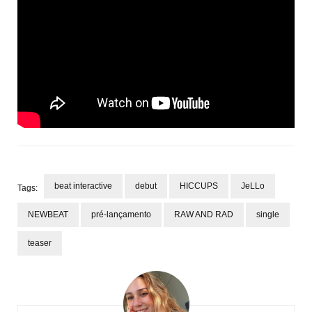
beat interactive
debut
HICCUPS
JeLLo
Tags:
NEWBEAT
pré-lançamento
RAW AND RAD
single
teaser
Post
Navigation