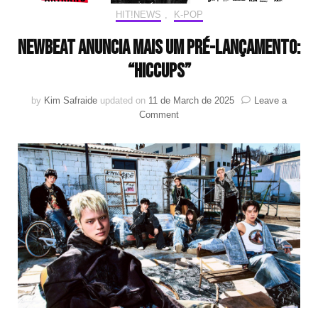
HIT!NEWS
,
K-POP
NEWBEAT anuncia mais um pré-lançamento:
“HICCUPS”
by
Kim Safraide
updated on
11 de March de 2025
Leave a
on
Comment
NEWBEAT
anuncia
mais
um
pré-
lançamento:
“HICCUPS”