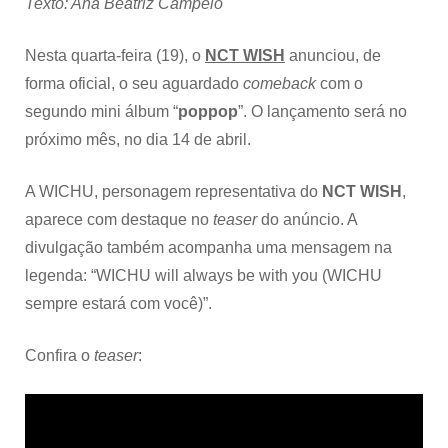
Texto: Ana Beatriz Campelo
Nesta quarta-feira (19), o
NCT WISH
anunciou, de
forma oficial, o seu aguardado
comeback
com o
segundo mini álbum “
poppop
”. O lançamento será no
próximo mês, no dia 14 de abril.
A WICHU, personagem representativa do
NCT WISH
,
aparece com destaque no
teaser
do anúncio. A
divulgação também acompanha uma mensagem na
legenda: “WICHU will always be with you (WICHU
sempre estará com você)”.
Confira o
teaser
: