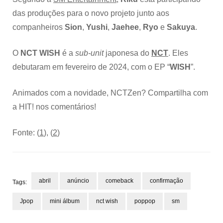
das produções para o novo projeto junto aos
companheiros
Sion
,
Yushi
,
Jaehee
,
Ryo
e
Sakuya
.
O
NCT WISH
é a
sub-unit
japonesa do
NCT
. Eles
debutaram em fevereiro de 2024, com o EP “
WISH
”.
Animados com a novidade, NCTZen? Compartilha com
a HIT! nos comentários!
Fonte: (
1
), (
2
)
abril
anúncio
comeback
confirmação
Tags:
Jpop
mini álbum
nct wish
poppop
sm
Post