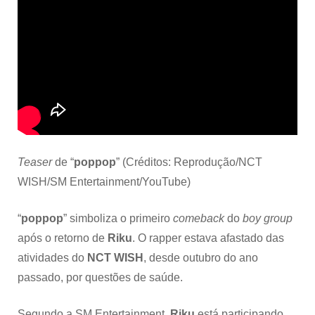
Teaser
de “
poppop
” (Créditos: Reprodução/NCT
WISH/SM Entertainment/YouTube)
“
poppop
” simboliza o primeiro
comeback
do
boy group
após o retorno de
Riku
. O rapper estava afastado das
atividades do
NCT WISH
, desde outubro do ano
passado, por questões de saúde.
Segundo a
SM Entertainment
,
Riku
está participando