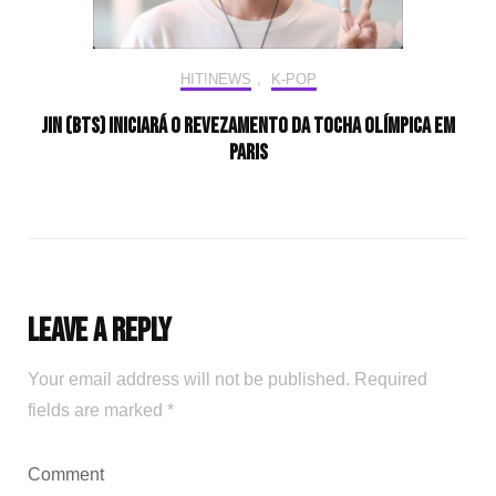
HIT!NEWS
,
K-POP
Jin (BTS) iniciará o revezamento da tocha olímpica em
Paris
Leave a Reply
Your email address will not be published.
Required
fields are marked
*
Comment