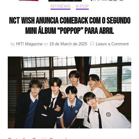
HIT!NEWS
,
K-POP
NCT WISH anuncia comeback com o segundo
mini álbum “poppop” para abril
on
by
HIT! Magazine
on
19 de March de 2025
Leave a Comment
NCT
WISH
anunc
come
com
o
segu
mini
álbu
“popp
para
abril