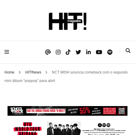
Se é HIT, está aqui!
HIT!Magazine
Home
HIT!News
NCT WISH anuncia comeback com o segundo
mini álbum “poppop” para abril