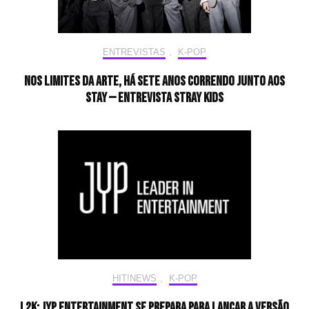
ENTREVISTAS
,
K-POP
Nos limites da arte, há sete anos correndo junto aos
STAY — Entrevista Stray Kids
HIT!NEWS
,
K-POP
L2K: JYP Entertainment se prepara para lançar a versão