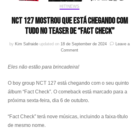
HIT!NEWS
NCT 127 mostrou que está chegando com
tudo no teaser de “Fact Check”
by
Kim Safraide
updated on
18 de September de 2024
Leave a
on
Comment
NCT
127
Eles não estão para brincadeira!
mostrou
que
está
O boy group NCT 127 está chegando com o seu quinto
chegando
álbum “Fact Check”. O comeback está marcado para a
com
tudo
próxima sexta-feira, dia 6 de outubro.
no
teaser
“Fact Check” terá nove músicas, incluindo a faixa-título
de
“Fact
de mesmo nome.
Check”