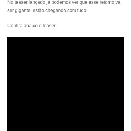
No teaser lançado já podemos ver que esse retorno vai
ser gigante, estão chegando com tudo!
Confira abaixo o teaser: