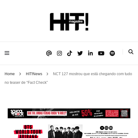
Se é HIT, está aqui!
HIT!Magazine
Home
HIT!News
NCT 127 mostrou que está chegando com tudo
no teaser de “Fact Check”