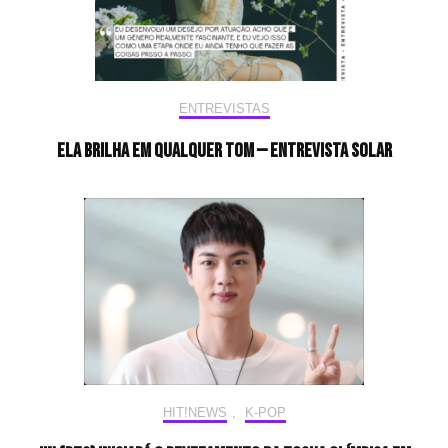
ENTREVISTAS
Ela brilha em qualquer tom — Entrevista Solar
HIT!NEWS
,
K-POP