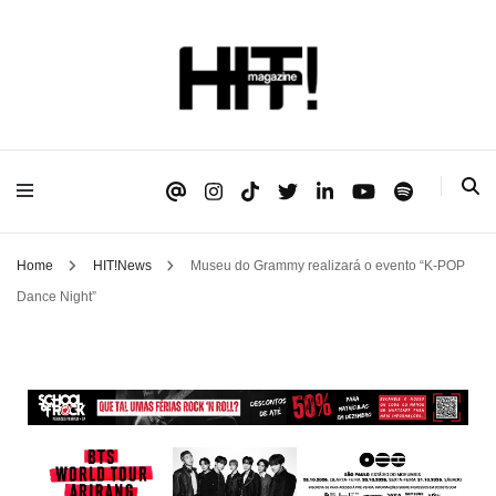
Se é HIT, está aqui!
HIT!Magazine
Home
HIT!News
Museu do Grammy realizará o evento “K-POP
Dance Night”