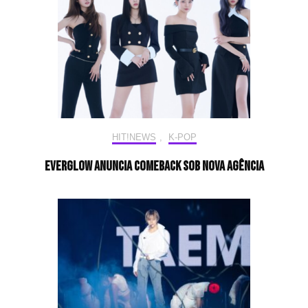
HIT!NEWS
,
K-POP
EVERGLOW anuncia comeback sob nova agência