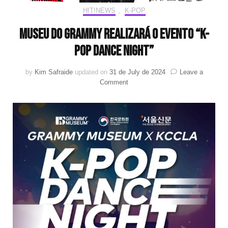
HIT!NEWS
,
K-POP
Museu do Grammy realizará o evento “K-
POP Dance Night”
by
Kim Safraide
updated on
31 de July de 2024
Leave a
on
Comment
Museu
do
Grammy
realizará
o
evento
“K-
POP
Dance
Night”