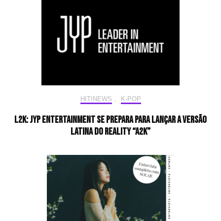
HIT!NEWS
,
K-POP
L2K: JYP Entertainment se prepara para lançar a versão
latina do reality “A2K”