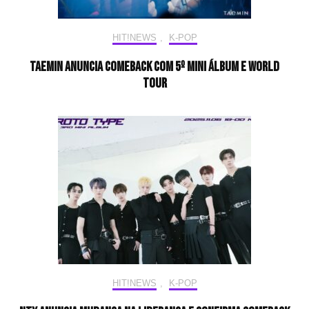
HIT!NEWS
,
K-POP
TAEMIN anuncia comeback com 5º mini álbum e WORLD
TOUR
HIT!NEWS
,
K-POP