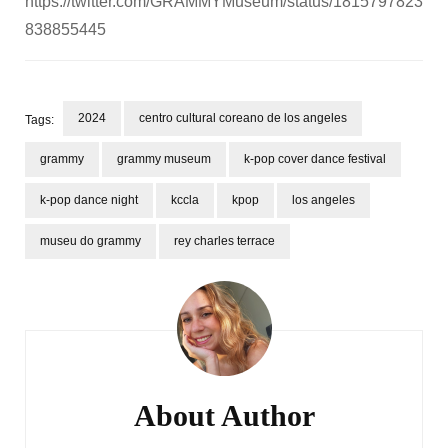
https://twitter.com/GRAMMYMuseum/status/1815797823
838855445
2024
centro cultural coreano de los angeles
Tags:
grammy
grammy museum
k-pop cover dance festival
k-pop dance night
kccla
kpop
los angeles
museu do grammy
rey charles terrace
Post
Navigation
About Author