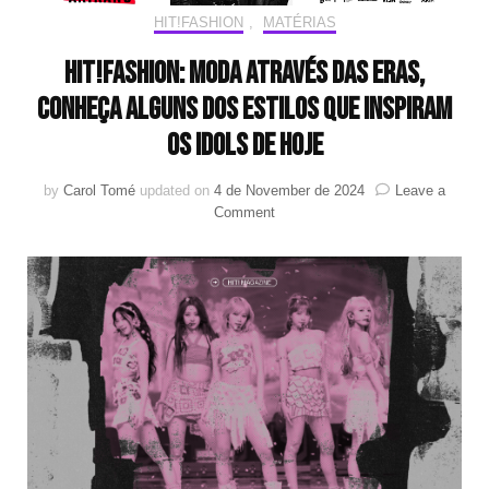
HIT!FASHION
,
MATÉRIAS
HIT!Fashion: Moda através das eras,
conheça alguns dos estilos que inspiram
os idols de hoje
by
Carol Tomé
updated on
4 de November de 2024
Leave a
on
Comment
HIT!Fashion:
Moda
através
das
eras,
conheça
alguns
dos
estilos
que
inspiram
os