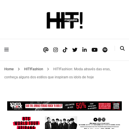
Se é HIT, está aqui!
HIT!Magazine
Home
HIT!Fashion
HIT!Fashion: Moda através das eras,
conheça alguns dos estilos que inspiram os idols de hoje