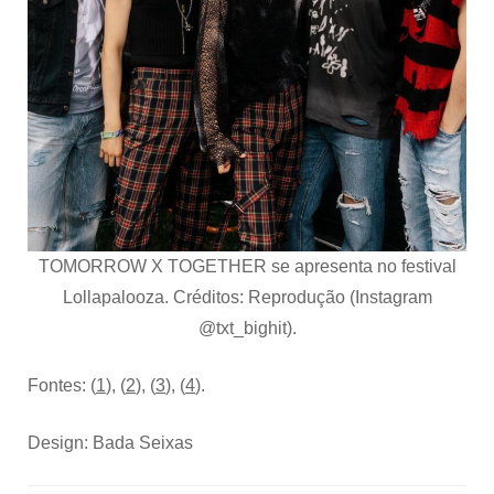
TOMORROW X TOGETHER
se
apresenta no festival
Lollapalooza. Créditos: Reprodução (Instagram
@txt_bighit).
Fontes: (
1
), (
2
), (
3
), (
4
).
Design: Bada Seixas