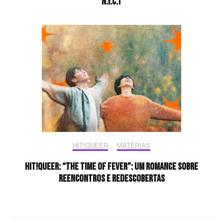
“N.Y.C.T”
HIT!QUEER
,
MATÉRIAS
HIT!Queer: “The Time of Fever”: um romance sobre
reencontros e redescobertas