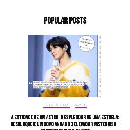
Popular Posts
ENTREVISTAS
,
K-POP
A entidade de um astro, o esplendor de uma estrela:
desbloqueie um novo andar no elevador misterioso —