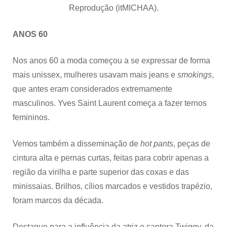
Reprodução (itMICHAA).
ANOS 60
Nos anos 60 a moda começou a se expressar de forma
mais unissex, mulheres usavam mais jeans e
smokings
,
que antes eram considerados extremamente
masculinos. Yves Saint Laurent começa a fazer ternos
femininos.
Vemos também a disseminação de
hot pants
, peças de
cintura alta e pernas curtas, feitas para cobrir apenas a
região da virilha e parte superior das coxas e das
minissaias. Brilhos, cílios marcados e vestidos trapézio,
foram marcos da década.
Destaque para a influência da atriz e cantora Twiggy, da