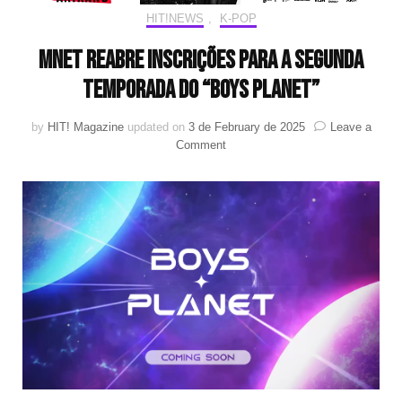
HIT!NEWS
,
K-POP
Mnet reabre inscrições para a segunda
temporada do “Boys Planet”
by
HIT! Magazine
updated on
3 de February de 2025
Leave a
on
Comment
Mnet
reabre
inscrições
para
a
segunda
temporada
do
“Boys
Planet”