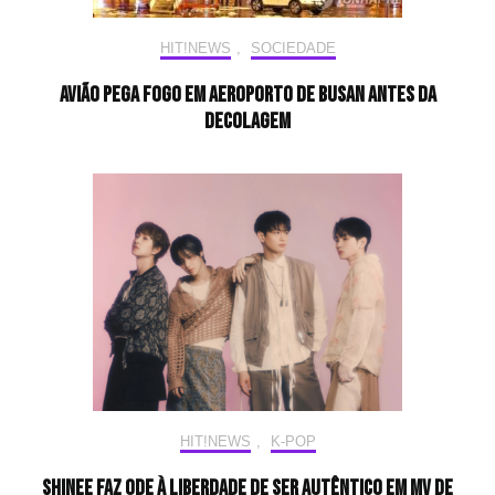
HIT!NEWS
,
SOCIEDADE
Avião pega fogo em aeroporto de Busan antes da
decolagem
HIT!NEWS
,
K-POP
SHINee faz ode à liberdade de ser autêntico em MV de