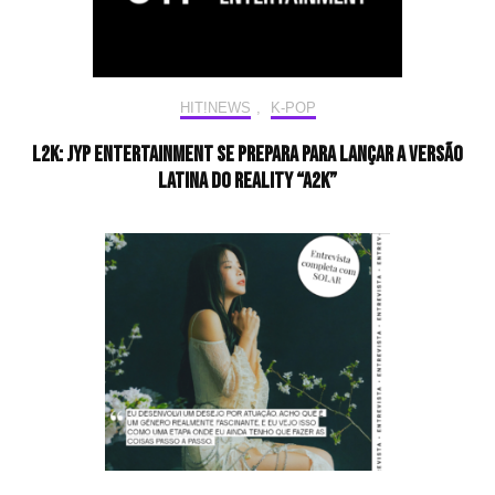
HIT!NEWS
,
K-POP
L2K: JYP Entertainment se prepara para lançar a versão
latina do reality “A2K”