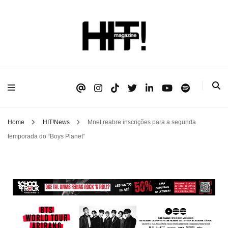
Se é HIT, está aqui!
HIT!Magazine
Home
HIT!News
Mnet reabre inscrições para a segunda
temporada do “Boys Planet”