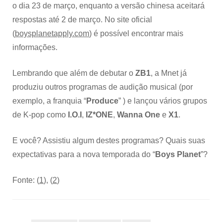
o dia 23 de março, enquanto a versão chinesa aceitará
respostas até 2 de março. No site oficial
(
boysplanetapply.com
) é possível encontrar mais
informações.
Lembrando que além de debutar o
ZB1
, a Mnet já
produziu outros programas de audição musical (por
exemplo, a franquia “
Produce
” ) e lançou vários grupos
de K-pop como
I.O.I
,
IZ*ONE
,
Wanna One
e
X1
.
E você? Assistiu algum destes programas? Quais suas
expectativas para a nova temporada do “
Boys Planet
”?
Fonte: (
1
), (
2
)