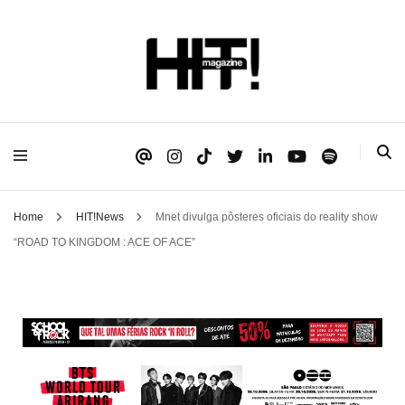
Se é HIT, está aqui!
HIT!Magazine
Home
HIT!News
Mnet divulga pôsteres oficiais do reality show
“ROAD TO KINGDOM : ACE OF ACE”