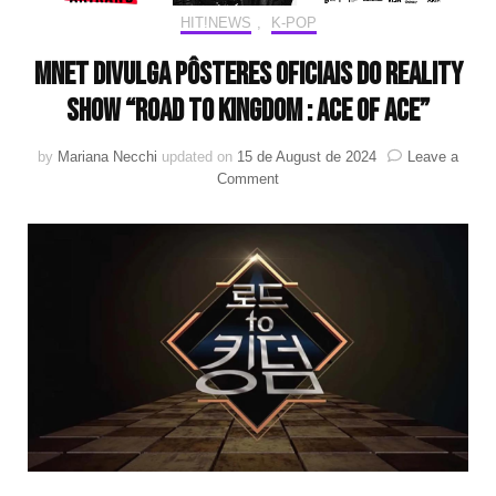
HIT!NEWS
,
K-POP
Mnet divulga pôsteres oficiais do reality
show “ROAD TO KINGDOM : ACE OF ACE”
by
Mariana Necchi
updated on
15 de August de 2024
Leave a
on
Comment
Mnet
divulga
pôsteres
oficiais
do
reality
show
“ROAD
TO
KINGDOM
:
ACE
OF
ACE”