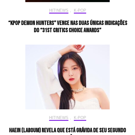
HIT!NEWS
,
K-POP
“KPop Demon Hunters” vence nas duas únicas indicações
do “31st Critics Choice Awards”
HIT!NEWS
,
K-POP
Haein (LABOUM) revela que está grávida de seu segundo