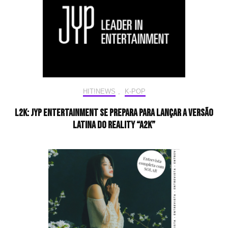
HIT!NEWS
,
K-POP
L2K: JYP Entertainment se prepara para lançar a versão
latina do reality “A2K”