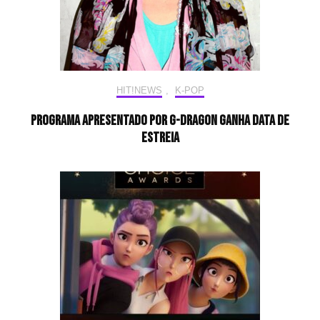
HIT!NEWS
,
K-POP
Programa apresentado por G-Dragon ganha data de
estreia