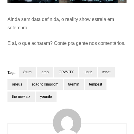
Ainda sem data definida, o reality show estreia em
setembro.
E aí, o que acharam? Conte pra gente nos comentários.
8turn
atbo
CRAVITY
just b
mnet
Tags:
oneus
road to kingdom
taemin
tempest
the new six
younite
Post
Navigation