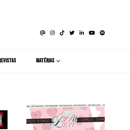
azine
REVISTAS
MATÉRIAS
5+1
Cobertura
Coletiva de Imprensa
Drama? HIT!