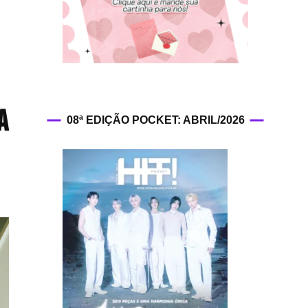
HIT!Fashion
HIT!Filmes
HIT!Games
a
08ª EDIÇÃO POCKET: ABRIL/2026
HIT!History
HIT!Hop
HIT!Leituras
HIT!Diary
HIT!Lyrics
HIT!Politics