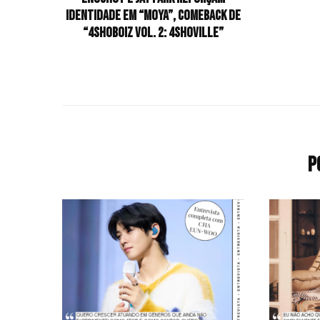
identidade em “MOYA”, comeback de
“4SHOBOIZ Vol. 2: 4SHOVILLE”
P