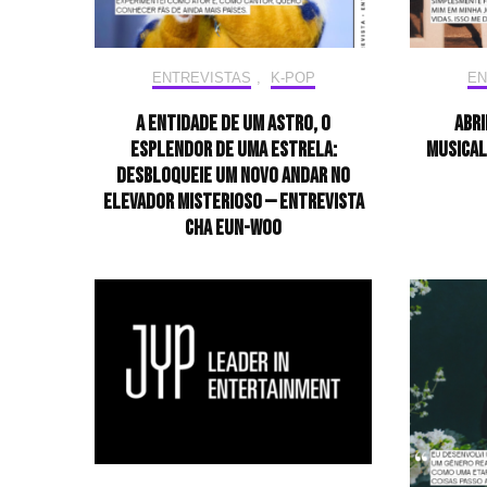
ENTREVISTAS
,
K-POP
EN
A entidade de um astro, o
Abri
esplendor de uma estrela:
musical
desbloqueie um novo andar no
elevador misterioso — Entrevista
CHA EUN-WOO