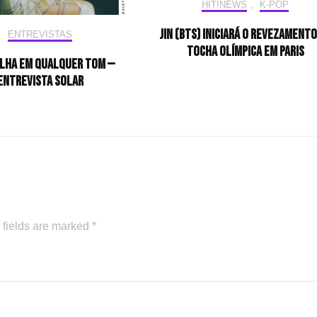
HIT!NEWS
,
K-POP
Jin (BTS) iniciará o revezamento
ENTREVISTAS
tocha olímpica em Paris
ilha em qualquer tom —
Entrevista Solar
 fields are marked
*