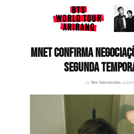
MNET confirma negociaçõ
segunda tempora
by
Nini Vasconcelos
updat