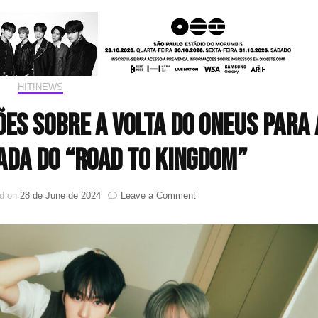
HIT!NEWS
es sobre a volta do ONEUS para 
da do “Road to Kingdom”
on
ed on
28 de June de 2024
Leave a Comment
MNET
confirma
negociações
sobre
a
volta
do
ONEUS