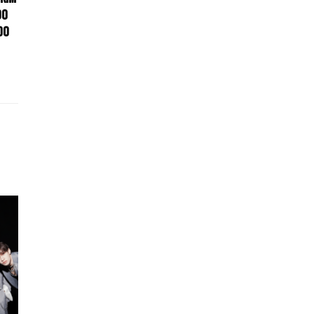
do
do