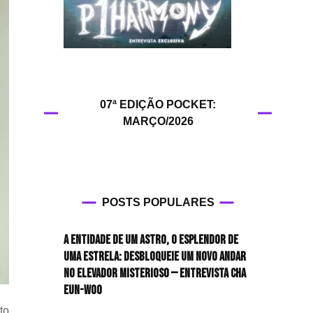
HIT!Queer
HIT!Radar
HIT!Review
07ª EDIÇÃO POCKET:
MARÇO/2026
HIT!Sound
HIT!Vem aí
Panfletando
POSTS POPULARES
A entidade de um astro, o esplendor de
uma estrela: desbloqueie um novo andar
no elevador misterioso — Entrevista CHA
EUN-WOO
to