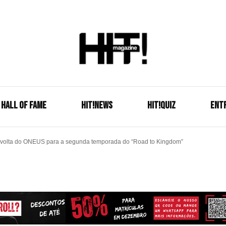
Se é HIT, está aqui!
HIT!Mag
HALL OF FAME
HIT!NEWS
HIT!Quiz
ENT
 volta do ONEUS para a segunda temporada do “Road to Kingdom”