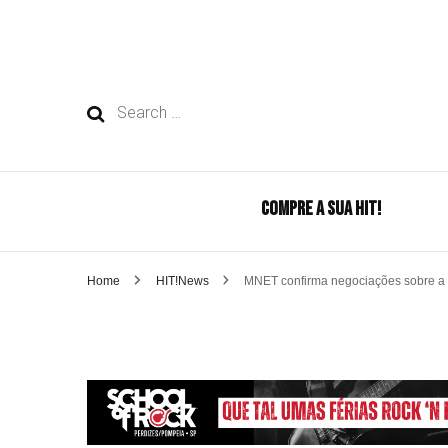
Search
for:
COMPRE A SUA HIT!
Home
HIT!News
MNET confirma negociações sobre a