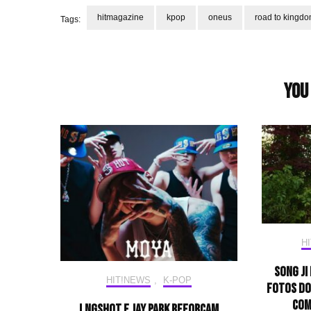
hitmagazine
kpop
oneus
road to kingd
Tags:
Post
Navigation
You 
H
Song Ji
HIT!NEWS
,
K-POP
fotos do
com
LNGSHOT e Jay Park reforçam