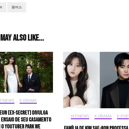
om
원어스
may also like...
IT!NEWS
,
K-DRAMA
 Eun (ex-SECRET) divulga
HIT!NEWS
,
K-DRAMA
,
K-POP
 ensaio de seu casamento
 o youtuber Park We
Família de Kim Sae-ron processa