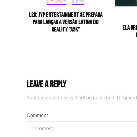
HIT!NEWS
,
K-POP
L2K: JYP Entertainment se prepara
para lançar a versão latina do
Ela br
reality “A2K”
Leave a Reply
Your email address will not be published.
Required
Comment