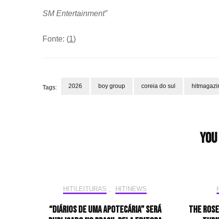
SM Entertainment”
Fonte: (
1
)
2026
boy group
coreia do sul
hitmagazi
Tags:
Post
Navigation
You 
HIT!LEITURAS
,
HIT!NEWS
“Diários de uma Apotecária” será
The Rose