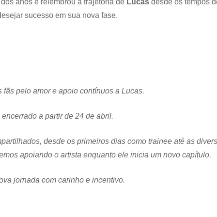
dos anos e relembrou a trajetória de
Lucas
desde os tempos d
 desejar sucesso em sua nova fase.
 fãs pelo amor e apoio contínuos a Lucas.
encerrado a partir de 24 de abril.
tilhados, desde os primeiros dias como trainee até as diver
remos apoiando o artista enquanto ele inicia um novo capítulo.
a jornada com carinho e incentivo.