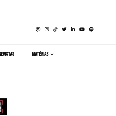
azine
REVISTAS
MATÉRIAS
5+1
Cobertura
Coletiva de Imprensa
Drama? HIT!