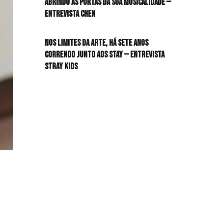
Abrindo as portas da sua musicalidade —
Entrevista CHEN
HIT!Queer
Nos limites da arte, há sete anos
HIT!Radar
correndo junto aos STAY — Entrevista
Stray Kids
HIT!Review
HIT!Sound
HIT!Vem aí
Panfletando