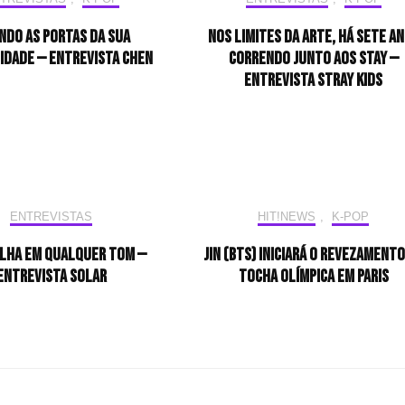
ndo as portas da sua
Nos limites da arte, há sete a
idade — Entrevista CHEN
correndo junto aos STAY —
Entrevista Stray Kids
ENTREVISTAS
HIT!NEWS
,
K-POP
ilha em qualquer tom —
Jin (BTS) iniciará o revezamento
Entrevista Solar
tocha olímpica em Paris