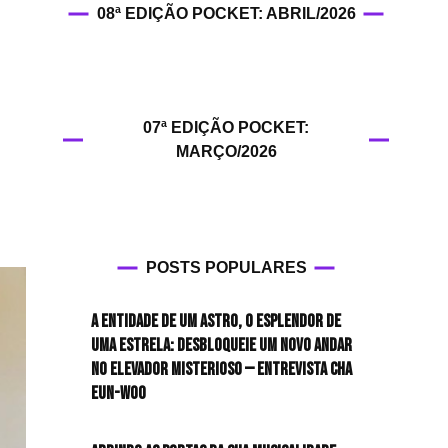
08ª EDIÇÃO POCKET: ABRIL/2026
HIT!Fashion
HIT!Filmes
07ª EDIÇÃO POCKET:
HIT!Games
MARÇO/2026
HIT!History
HIT!Hop
POSTS POPULARES
HIT!Leituras
A entidade de um astro, o esplendor de
HIT!Diary
uma estrela: desbloqueie um novo andar
no elevador misterioso — Entrevista CHA
HIT!Lyrics
EUN-WOO
HIT!Politics