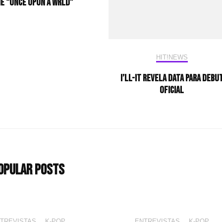
ê “Once Upon a WRLD”
HIT!NEWS
I’LL-IT revela data para debu
oficial
opular Posts
TREVISTAS
,
K-POP
ENTREVISTAS
,
K-POP