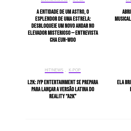
A entidade de um astro, o
Abri
esplendor de uma estrela:
musical
desbloqueie um novo andar no
elevador misterioso — Entrevista
CHA EUN-WOO
HIT!NEWS
,
K-POP
L2K: JYP Entertainment se prepara
Ela br
para lançar a versão latina do
reality “A2K”