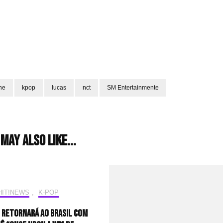
ne
kpop
lucas
nct
SM Entertainmente
may also like...
HIT!NEWS
,
K-POP
 retornará ao Brasil com