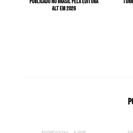
publicado no Brasil pela Editora
turn
Alt em 2026
P
ENTREVISTAS
,
K-POP
EN