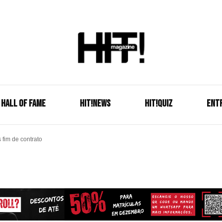
Se é HIT, está aqui!
HIT!Mag
HALL OF FAME
HIT!NEWS
HIT!Quiz
ENT
fim de contrato