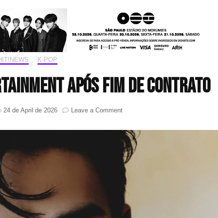
HIT!NEWS
,
K-POP
rtainment após fim de contrato
on
n
24 de April de 2026
Leave a Comment
Lucas
deixa
a
SM
Entertainment
após
fim
de
contrato