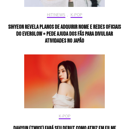
HIT!NEWS
,
K-POP
SIHYEON revela planos de adquirir nome e redes oficiais
do EVERGLOW + pede ajuda dos fãs para divulgar
atividades no Japão
K-POP
Dahyun (TWICE) fará seu debut como atriz em filme