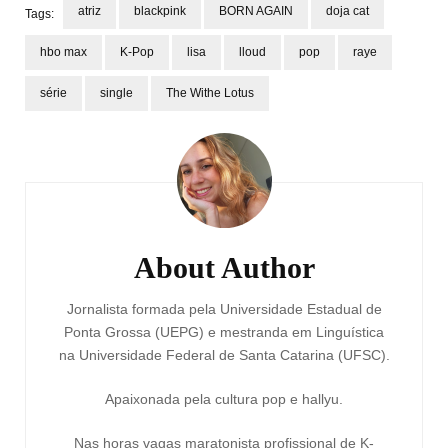
atriz
blackpink
BORN AGAIN
doja cat
Tags:
hbo max
K-Pop
lisa
lloud
pop
raye
série
single
The Withe Lotus
Post
Navigation
About Author
Jornalista formada pela Universidade Estadual de
Ponta Grossa (UEPG) e mestranda em Linguística
na Universidade Federal de Santa Catarina (UFSC).
Apaixonada pela cultura pop e hallyu.
Nas horas vagas maratonista profissional de K-