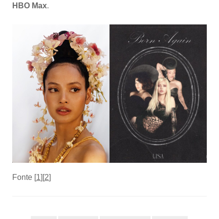
HBO Max
.
Fonte [
1
][
2
]