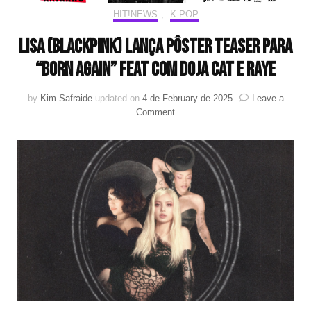
HIT!NEWS
,
K-POP
Lisa (BLACKPINK) lança pôster teaser para
“Born Again” feat com Doja Cat e Raye
by
Kim Safraide
updated on
4 de February de 2025
Leave a
on
Comment
Lisa
(BLACKPINK)
lança
pôster
teaser
para
“Born
Again”
feat
com
Doja
Cat
e
Raye