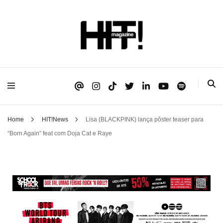
Se é HIT, está aqui!
HIT!Magazine
Home
HIT!News
Lisa (BLACKPINK) lança pôster teaser para
“Born Again” feat com Doja Cat e Raye