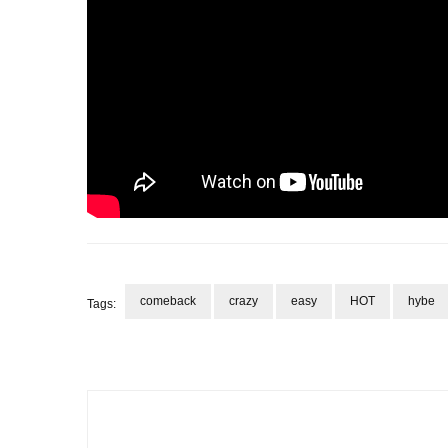
comeback
crazy
easy
HOT
hybe
Tags:
Navegação
de
post