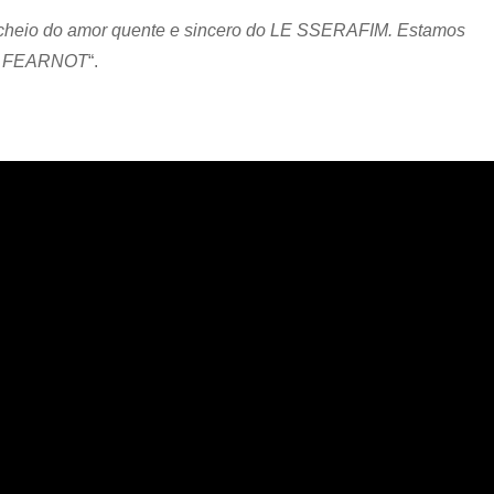
cheio do amor quente e sincero do LE SSERAFIM. Estamos
 do FEARNOT
“.