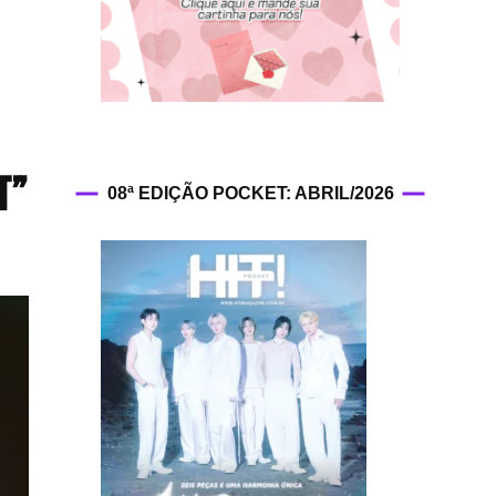
HIT!Fashion
HIT!Filmes
HIT!Games
T”
08ª EDIÇÃO POCKET: ABRIL/2026
HIT!History
HIT!Hop
HIT!Leituras
HIT!Diary
HIT!Lyrics
HIT!Politics