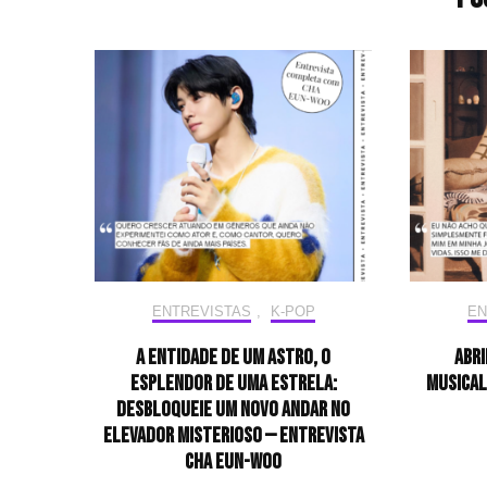
ENTREVISTAS
,
K-POP
EN
A entidade de um astro, o
Abri
esplendor de uma estrela:
musical
desbloqueie um novo andar no
elevador misterioso — Entrevista
CHA EUN-WOO