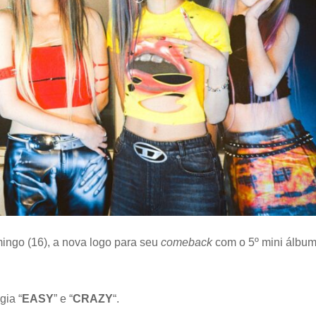
ingo (16), a nova logo para seu
comeback
com o 5º mini álbu
gia “
EASY
” e “
CRAZY
“.