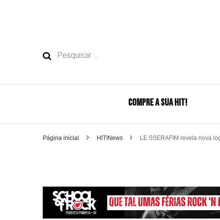
Pesquisar
por:
COMPRE A SUA HIT!
Página inicial
HIT!News
LE SSERAFIM revela nova lo