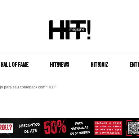
Se é HIT, está aqui!
HIT!Mag
HALL OF FAME
HIT!NEWS
HIT!Quiz
ENT
go para seu comeback com “HOT”