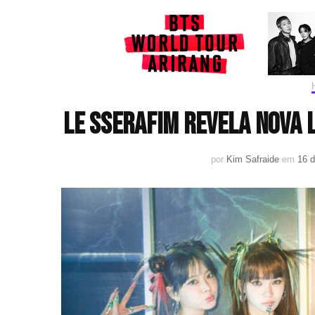
LE SSERAFIM revela nova 
por
Kim Safraide
em
16 d