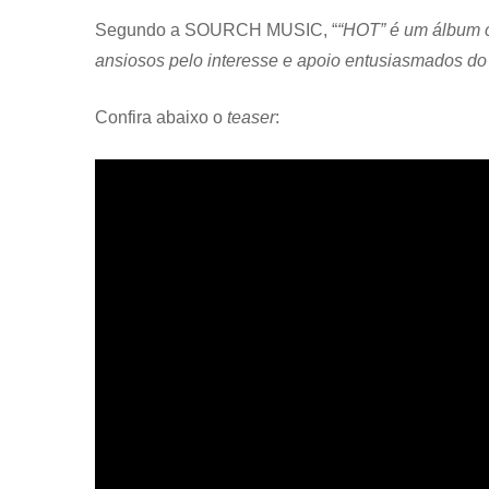
Segundo a SOURCH MUSIC, “
“HOT” é um álbum 
ansiosos pelo interesse e apoio entusiasmados
Confira abaixo o
teaser
: