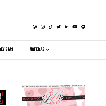
azine
REVISTAS
MATÉRIAS
5+1
Cobertura
Coletiva de Imprensa
Drama? HIT!