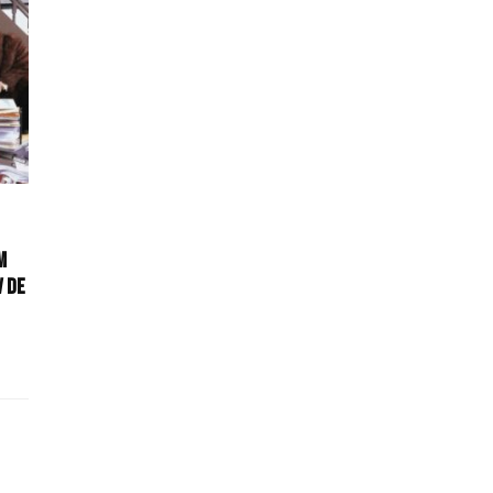
m
V de