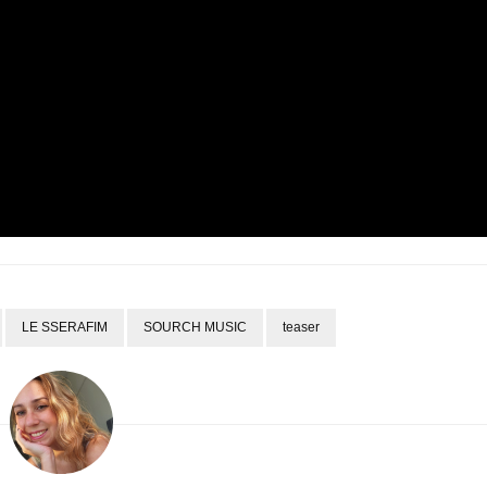
LE SSERAFIM
SOURCH MUSIC
teaser