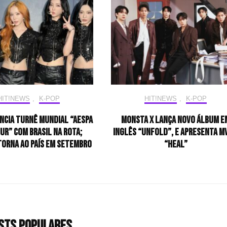
HIT!NEWS
,
K-POP
HIT!NEWS
,
K-POP
ncia turnê mundial “aespa
MONSTA X lança novo álbum e
OUR” com Brasil na rota;
inglês “Unfold”, e apresenta M
orna ao país em setembro
“HEAL”
sts populares