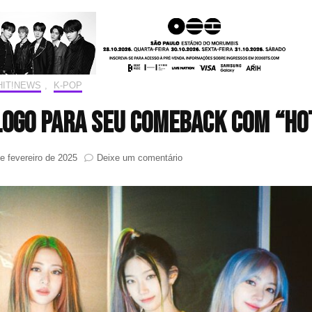
HIT!NEWS
,
K-POP
logo para seu comeback com “HO
em
e fevereiro de 2025
Deixe um comentário
LE
SSERAFIM
revela
nova
logo
para
seu
comeback
com
“HOT”