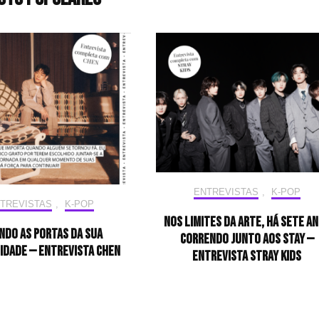
ENTREVISTAS
,
K-POP
TREVISTAS
,
K-POP
Nos limites da arte, há sete a
ndo as portas da sua
correndo junto aos STAY —
idade — Entrevista CHEN
Entrevista Stray Kids