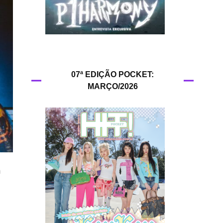
HIT!Queer
HIT!Radar
HIT!Review
07ª EDIÇÃO POCKET:
MARÇO/2026
HIT!Sound
HIT!Vem aí
Panfletando
m