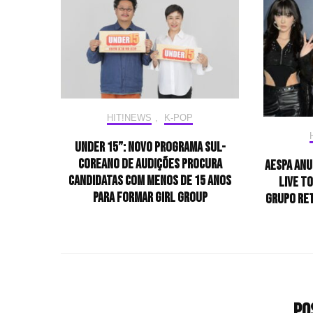
HIT!NEWS
,
K-POP
Under 15”: Novo programa sul-
coreano de audições procura
aespa anu
candidatas com menos de 15 anos
LIVE T
para formar girl group
grupo ret
Po