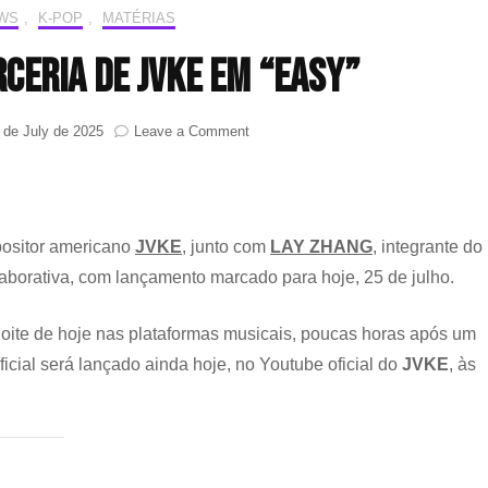
EWS
,
K-POP
,
MATÉRIAS
rceria de JVKE em “EASY”
on
 de July de 2025
Leave a Comment
LAY
é
a
nova
parceria
positor americano
JVKE
, junto com
LAY ZHANG
, integrante do
de
laborativa, com lançamento marcado para hoje, 25 de julho.
JVKE
em
“EASY”
ite de hoje nas plataformas musicais, poucas horas após um
ficial será lançado ainda hoje, no Youtube oficial do
JVKE
, às