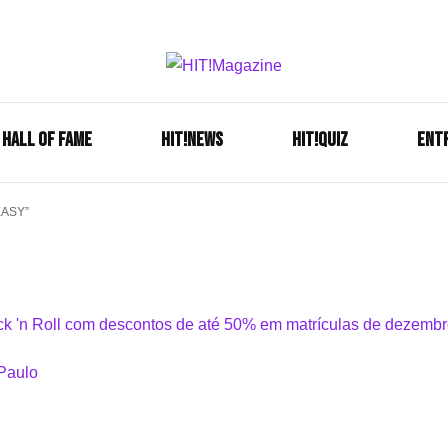
Se é HIT, está aqui!
HIT!Mag
HALL OF FAME
HIT!NEWS
HIT!Quiz
ENT
EASY”