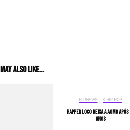
may also like...
HIT!NEWS
,
K-HIP HOP
Rapper LOCO deixa a AOMG após 
anos