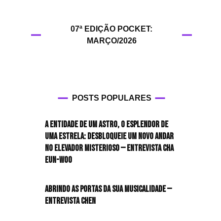
HIT!Filmes
07ª EDIÇÃO POCKET:
HIT!Games
MARÇO/2026
HIT!History
HIT!Hop
POSTS POPULARES
HIT!Leituras
A entidade de um astro, o esplendor de
HIT!Diary
uma estrela: desbloqueie um novo andar
no elevador misterioso — Entrevista CHA
HIT!Lyrics
EUN-WOO
HIT!Politics
Abrindo as portas da sua musicalidade —
Entrevista CHEN
HIT!Queer