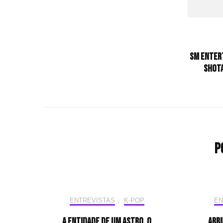
SM ENTER
SHOTA
P
ENTREVISTAS
,
K-POP
EN
A entidade de um astro, o
Abri