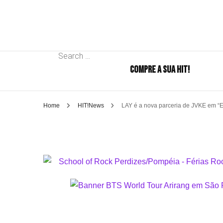
Search
COMPRE A SUA HIT!
for:
Home
HIT!News
LAY é a nova parceria de JVKE em “