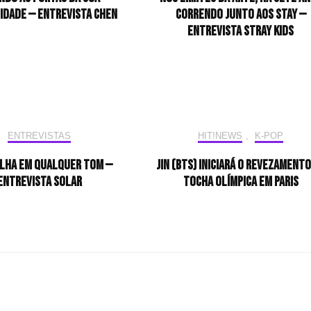
idade — Entrevista CHEN
correndo junto aos STAY —
Entrevista Stray Kids
ENTREVISTAS
HIT!NEWS
,
K-POP
ilha em qualquer tom —
Jin (BTS) iniciará o revezamento
Entrevista Solar
tocha olímpica em Paris