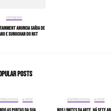
HIT!NEWS
TAINMENT ANUNCIA SAÍDA DE
RO E SUNGCHAN DO NCT
opular Posts
TREVISTAS
,
K-POP
ENTREVISTAS
,
K-POP
ndo as portas da sua
Nos limites da arte, há sete a