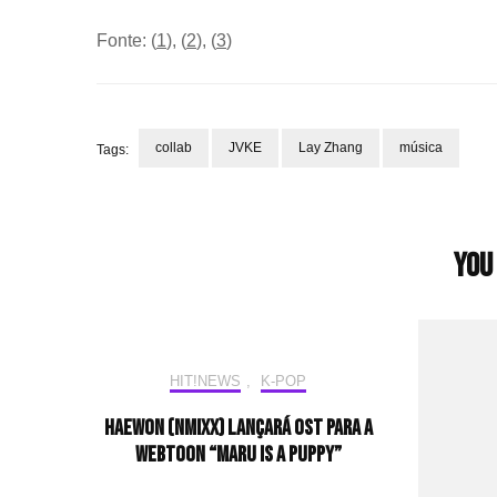
Fonte: (
1
), (
2
), (
3
)
collab
JVKE
Lay Zhang
música
Tags:
Post
Navigation
You 
HIT!NEWS
,
K-POP
Haewon (NMIXX) lançará OST para a
webtoon “Maru is a Puppy”