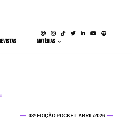
azine
REVISTAS
MATÉRIAS
5+1
Cobertura
Coletiva de Imprensa
Drama? HIT!
08ª EDIÇÃO POCKET: ABRIL/2026
HIT!Fashion