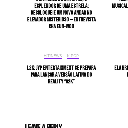
esplendor de uma estrela:
musical
desbloqueie um novo andar no
elevador misterioso — Entrevista
CHA EUN-WOO
HIT!NEWS
,
K-POP
L2K: JYP Entertainment se prepara
Ela br
para lançar a versão latina do
reality “A2K”
Leave a Reply