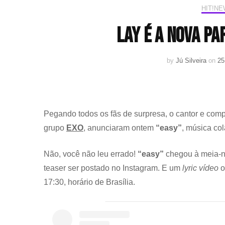
HIT!N
LAY é a nova pa
by
Jú Silveira
on
25
Pegando todos os fãs de surpresa, o cantor e com
grupo
EXO
, anunciaram ontem
“easy”
, música co
Não, você não leu errado!
“easy”
chegou à meia-no
teaser ser postado no Instagram. E um
lyric vídeo
o
17:30, horário de Brasília.