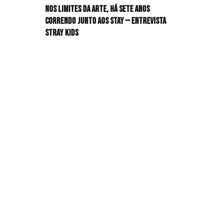
Nos limites da arte, há sete anos
HIT!Radar
correndo junto aos STAY — Entrevista
Stray Kids
HIT!Review
HIT!Sound
HIT!Vem aí
Panfletando