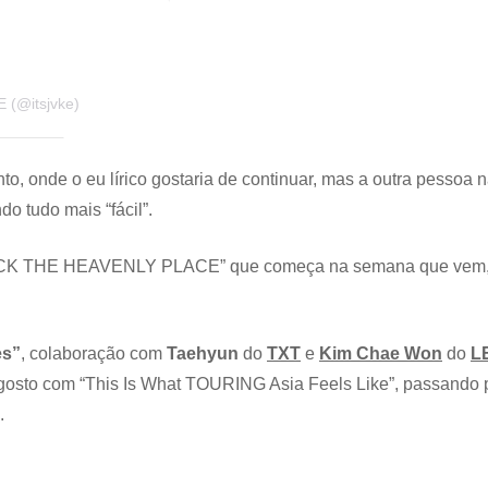
 (@itsjvke)
to, onde o eu lírico gostaria de continuar, mas a outra pessoa 
o tudo mais “fácil”.
“ROCK THE HEAVENLY PLACE” que começa na semana que vem
es”
, colaboração com
Taehyun
do
TXT
e
Kim Chae Won
do
L
agosto com “This Is What TOURING Asia Feels Like”, passando 
.