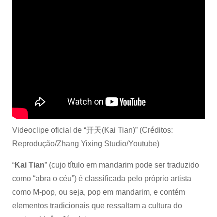
Videoclipe oficial de “开天(Kai Tian)” (Créditos:
Reprodução/Zhang Yixing Studio/Youtube)
“
Kai Tian
” (cujo título em mandarim pode ser traduzido
como “abra o céu”) é classificada pelo próprio artista
como M-pop, ou seja, pop em mandarim, e contém
elementos tradicionais que ressaltam a cultura do