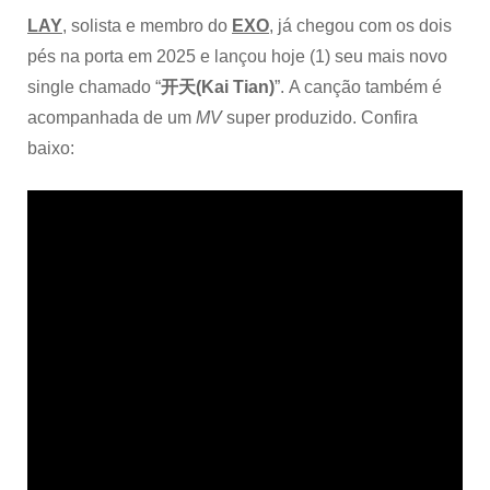
LAY
, solista e membro do
EXO
, já chegou com os dois
pés na porta em 2025 e lançou hoje (1) seu mais novo
single chamado “
开天(Kai Tian)
”. A canção também é
acompanhada de um
MV
super produzido. Confira
baixo: