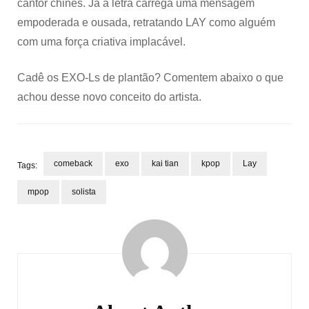
cantor chinês. Já a letra carrega uma mensagem
empoderada e ousada, retratando LAY como alguém
com uma força criativa implacável.
Cadê os EXO-Ls de plantão? Comentem abaixo o que
achou desse novo conceito do artista.
comeback
exo
kai tian
kpop
Lay
Tags:
mpop
solista
Post
Navigation