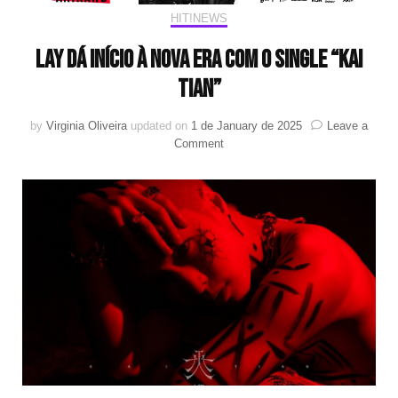
HIT!NEWS
LAY dá início à nova era com o single “Kai
Tian”
by
Virginia Oliveira
updated on
1 de January de 2025
Leave a
on
Comment
LAY
dá
início
à
nova
era
com
o
single
“Kai
Tian”