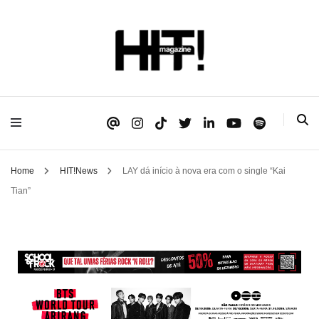
Se é HIT, está aqui!
HIT!Magazine
Home
HIT!News
LAY dá início à nova era com o single “Kai
Tian”