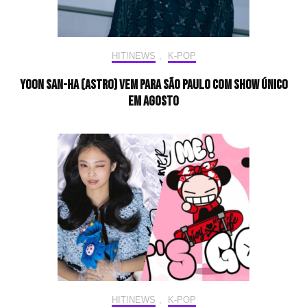
HIT!NEWS
,
K-POP
Yoon San-Ha (ASTRO) vem para São Paulo com show único
em agosto
HIT!NEWS
,
K-POP