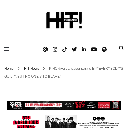
Se é HIT, está aqui!
HIT!Magazine
Home
HIT!News
KINO divulga teaser para o EP “EVERYBODY’S
GUILTY, BUT NO ONE’S TO BLAME”