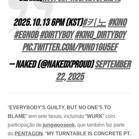
2025.10.13 6PM (KST)
#키노
#KINO
#EGNOB
#DIRTYBOY
#KINO_DIRTYBOY
pic.twitter.com/PUND1gU5Ef
— NAKED (@nakedxproud)
September
22, 2025
“
EVERYBODY’S GUILTY, BUT NO ONE’S TO
BLAME
” tem sete faixas, incluindo “
WURK
” com
participação de
jungwooseok
, que também faz parte
do
PENTAGON
. “
MY TURNTABLE IS CONCRETE PT.