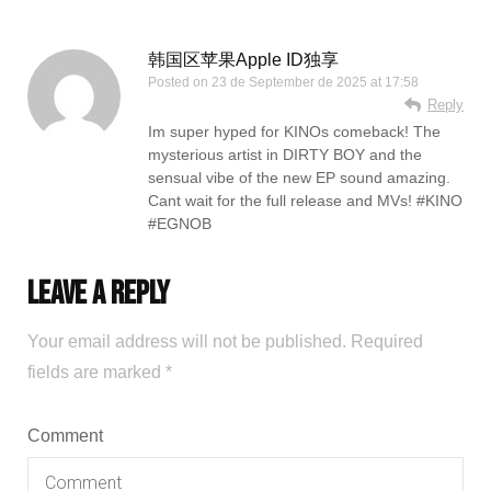
韩国区苹果Apple ID独享
Posted on
23 de September de 2025 at 17:58
Reply
Im super hyped for KINOs comeback! The
mysterious artist in DIRTY BOY and the
sensual vibe of the new EP sound amazing.
Cant wait for the full release and MVs! #KINO
#EGNOB
Leave a Reply
Your email address will not be published.
Required
fields are marked
*
Comment