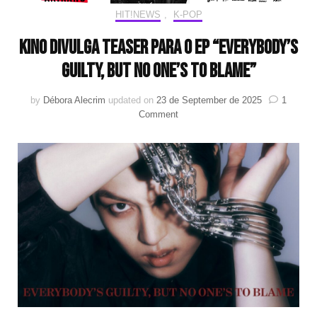
HIT!NEWS
,
K-POP
KINO divulga teaser para o EP “EVERYBODY’S
GUILTY, BUT NO ONE’S TO BLAME”
by
Débora Alecrim
updated on
23 de September de 2025
1
on
Comment
KINO
divulga
teaser
para
o
EP
“EVERYBODY’S
GUILTY,
BUT
NO
ONE’S
TO
BLAME”