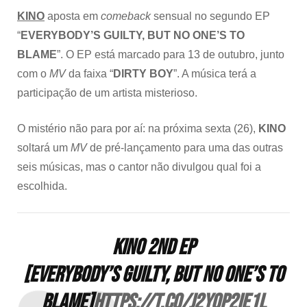
KINO
aposta em
comeback
sensual no segundo EP
“
EVERYBODY’S GUILTY, BUT NO ONE’S TO
BLAME
”. O EP está marcado para 13 de outubro, junto
com o
MV
da faixa “
DIRTY BOY
”. A música terá a
participação de um artista misterioso.
O mistério não para por aí: na próxima sexta (26),
KINO
soltará um
MV
de pré-lançamento para uma das outras
seis músicas, mas o cantor não divulgou qual foi a
escolhida.
KINO 2ND EP
[EVERYBODY’S GUILTY, BUT NO ONE’S TO
BLAME]
https://t.co/J2Yop2ie1L