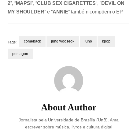
2
”, “
MAPSI
”, “
CLUB SEX CIGARETTES
“, ”
DEVIL ON
MY SHOULDER
” e “
ANNIE
” também compõem o EP.
comeback
jung wooseok
Kino
kpop
Tags:
pentagon
Post
Navigation
About Author
Jornalista pela Universidade de Brasília (UnB). Ama
escrever sobre música, livros e cultura digital