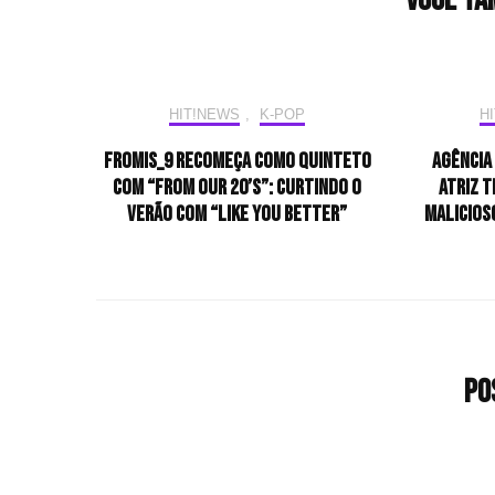
Você ta
HIT!NEWS
,
K-POP
H
fromis_9 recomeça como quinteto
Agência 
com “From Our 20’s”: curtindo o
atriz 
verão com “LIKE YOU BETTER”
malicioso
Po