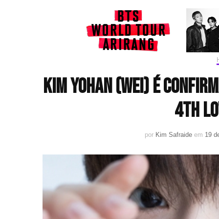
Kim Yohan (WEi) é confir
4th Lo
por
Kim Safraide
em
19 d