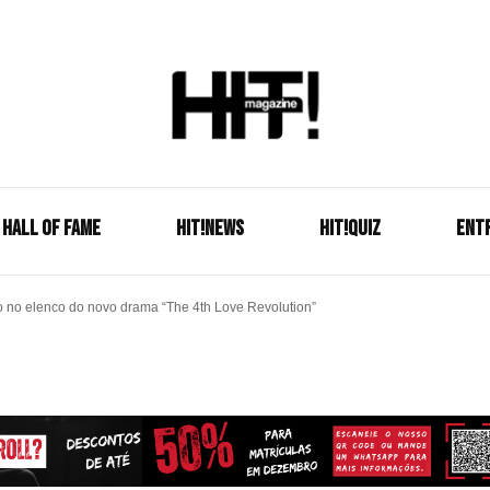
Se é HIT, está aqui!
HIT!Mag
HALL OF FAME
HIT!NEWS
HIT!Quiz
ENT
 no elenco do novo drama “The 4th Love Revolution”