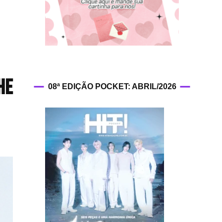
HIT!Fashion
HIT!Filmes
HIT!Games
he
08ª EDIÇÃO POCKET: ABRIL/2026
HIT!History
HIT!Hop
HIT!Leituras
HIT!Diary
HIT!Lyrics
HIT!Politics