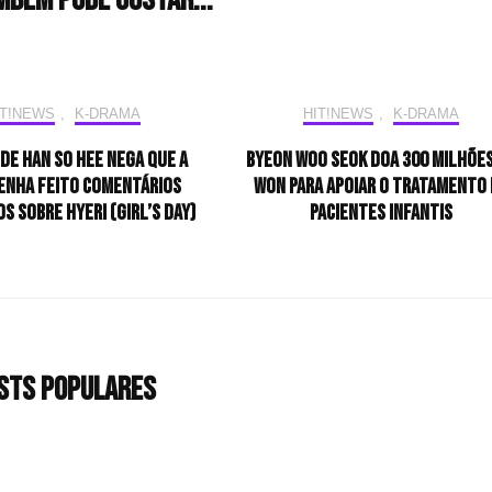
mbém pode gostar...
IT!NEWS
,
K-DRAMA
HIT!NEWS
,
K-DRAMA
de Han So Hee nega que a
Byeon Woo Seok doa 300 milhões
tenha feito comentários
won para apoiar o tratamento 
s sobre Hyeri (Girl’s Day)
pacientes infantis
sts populares