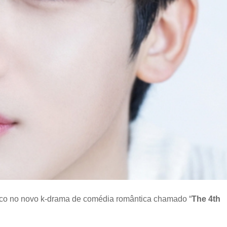
novo
drama
“The
4th
Love
Revolution”
enco no novo k-drama de comédia romântica chamado “
The 4th