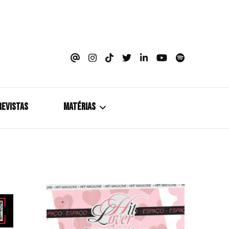
azine
REVISTAS
MATÉRIAS
5+1
Cobertura
Coletiva de Imprensa
Drama? HIT!