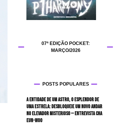
HIT!Queer
HIT!Radar
HIT!Review
07ª EDIÇÃO POCKET:
MARÇO/2026
HIT!Sound
HIT!Vem aí
Panfletando
POSTS POPULARES
A entidade de um astro, o esplendor de
uma estrela: desbloqueie um novo andar
no elevador misterioso — Entrevista CHA
EUN-WOO