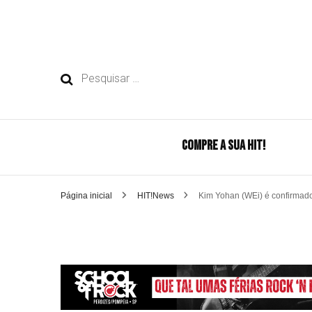
Pesquisar
por:
COMPRE A SUA HIT!
Página inicial
HIT!News
Kim Yohan (WEi) é confirmado