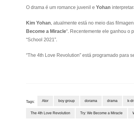
O drama é um romance juvenil e
Yohan
interpreta
Kim Yohan
, atualmente está no meio das filmagen
Become a Miracle
“. Recentemente ele ganhou o 
“School 2021”.
“The 4th Love Revolution” está programado para s
Ator
boy group
dorama
drama
k-d
Tags:
The 4th Love Revolution
Try: We Become a Miracle
Navegação
de