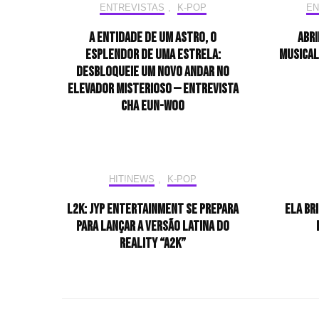
ENTREVISTAS
,
K-POP
EN
A entidade de um astro, o
Abri
esplendor de uma estrela:
musical
desbloqueie um novo andar no
elevador misterioso — Entrevista
CHA EUN-WOO
HIT!NEWS
,
K-POP
L2K: JYP Entertainment se prepara
Ela br
para lançar a versão latina do
reality “A2K”