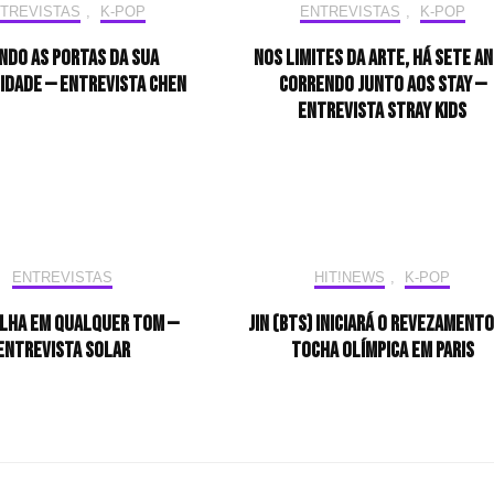
TREVISTAS
,
K-POP
ENTREVISTAS
,
K-POP
ndo as portas da sua
Nos limites da arte, há sete a
idade — Entrevista CHEN
correndo junto aos STAY —
Entrevista Stray Kids
ENTREVISTAS
HIT!NEWS
,
K-POP
ilha em qualquer tom —
Jin (BTS) iniciará o revezamento
Entrevista Solar
tocha olímpica em Paris