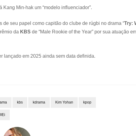
rá Kang Min-hak um “modelo influenciador”.
s de seu papel como capitão do clube de rúgbi no drama “
Try:
prêmio da
KBS
de “Male Rookie of the Year” por sua atuação e
er lançado em 2025 ainda sem data definida.
rama
kbs
kdrama
Kim Yohan
kpop
WEi