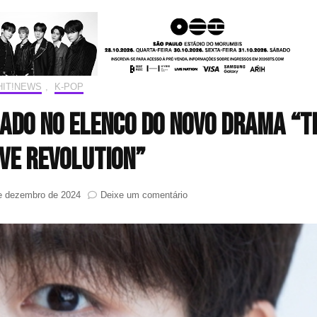
HIT!NEWS
,
K-POP
mado no elenco do novo drama “T
ve Revolution”
em
e dezembro de 2024
Deixe um comentário
Kim
Yohan
(WEi)
é
confirmado
no
elenco
do