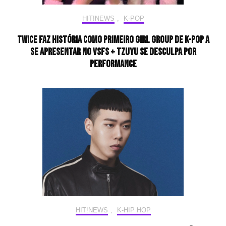
HIT!NEWS
,
K-POP
TWICE faz história como primeiro girl group de K-pop a
se apresentar no VSFS + TZUYU se desculpa por
performance
HIT!NEWS
,
K-HIP HOP