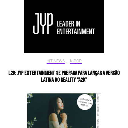
HIT!NEWS
,
K-POP
L2K: JYP Entertainment se prepara para lançar a versão
latina do reality “A2K”