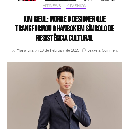
HIT!NEWS
,
K-FASHION
Kim Rieul: morre o designer que
transformou o hanbok em símbolo de
resistência cultural
on
by
Ylana Lira
on
13 de February de 2025
Leave a Comment
Kim
Rieul:
morre
o
design
que
transf
o
hanbo
em
símbol
de
resistê