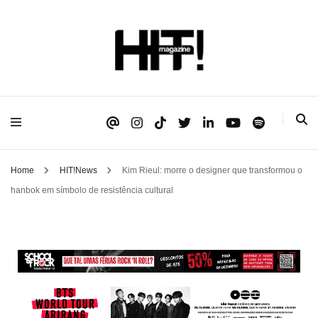
Se é HIT, está aqui!
HIT!Magazine
Home
HIT!News
Kim Rieul: morre o designer que transformou o
hanbok em símbolo de resistência cultural