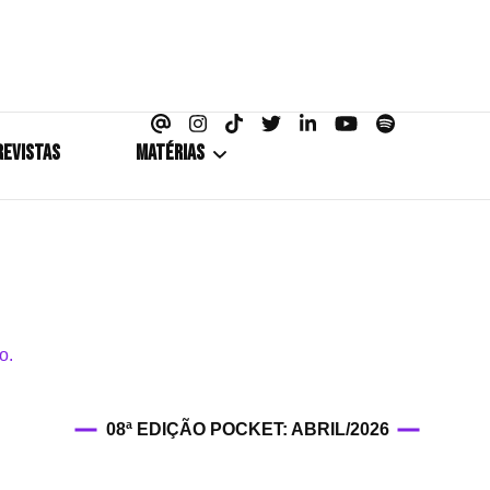
azine
REVISTAS
MATÉRIAS
5+1
Cobertura
Coletiva de Imprensa
Drama? HIT!
08ª EDIÇÃO POCKET: ABRIL/2026
HIT!Fashion