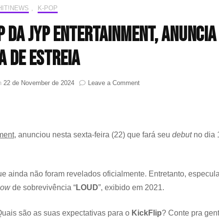
HIT!NEWS
,
K-POP
p da JYP Entertainment, anuncia
a de estreia
on
on
22 de November de 2024
Leave a Comment
KickFlip,
novo
boy
group
da
ment
, anunciou nesta sexta-feira (22) que fará seu
debut
no dia 
JYP
Entertainment,
anuncia
data
ue ainda não foram revelados oficialmente. Entretanto, especul
de
how
de sobrevivência “
LOUD
”, exibido em 2021.
estreia
uais são as suas expectativas para o
KickFlip
? Conte pra gen