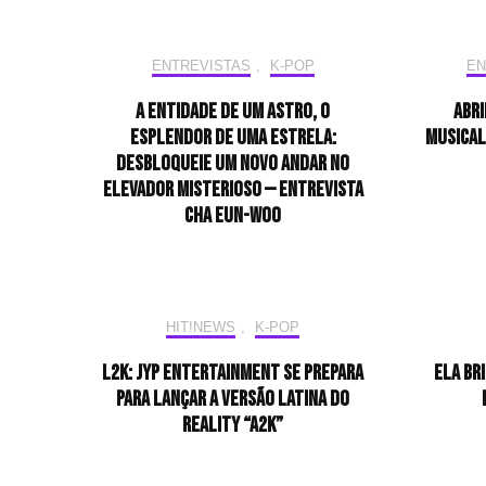
ENTREVISTAS
,
K-POP
EN
A entidade de um astro, o
Abri
esplendor de uma estrela:
musical
desbloqueie um novo andar no
elevador misterioso — Entrevista
CHA EUN-WOO
HIT!NEWS
,
K-POP
L2K: JYP Entertainment se prepara
Ela br
para lançar a versão latina do
reality “A2K”