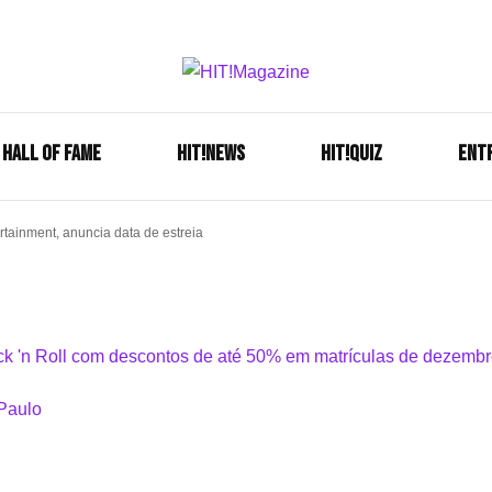
Se é HIT, está aqui!
HIT!Mag
HALL OF FAME
HIT!NEWS
HIT!Quiz
ENT
rtainment, anuncia data de estreia