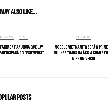
may also like...
HIT!NEWS
,
K-POP
HIT!NEWS
tainment anuncia que LAY
Modelo vietnamita será a prime
 participará do “EXO’verse”
mulher trans da Ásia a competi
Miss Universo
opular Posts