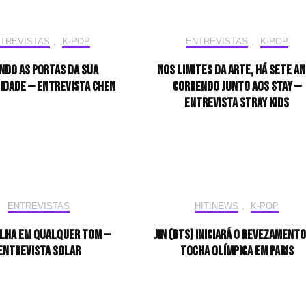
TREVISTAS
,
K-POP
ENTREVISTAS
,
K-POP
ndo as portas da sua
Nos limites da arte, há sete a
idade — Entrevista CHEN
correndo junto aos STAY —
Entrevista Stray Kids
ENTREVISTAS
HIT!NEWS
,
K-POP
ilha em qualquer tom —
Jin (BTS) iniciará o revezamento
Entrevista Solar
tocha olímpica em Paris