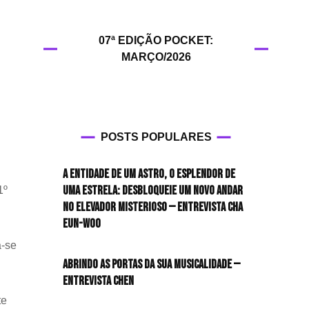
HIT!Filmes
07ª EDIÇÃO POCKET:
HIT!Games
MARÇO/2026
HIT!History
HIT!Hop
POSTS POPULARES
HIT!Leituras
A entidade de um astro, o esplendor de
HIT!Diary
uma estrela: desbloqueie um novo andar
1º
no elevador misterioso — Entrevista CHA
HIT!Lyrics
EUN-WOO
a-se
HIT!Politics
Abrindo as portas da sua musicalidade —
Entrevista CHEN
HIT!Queer
te