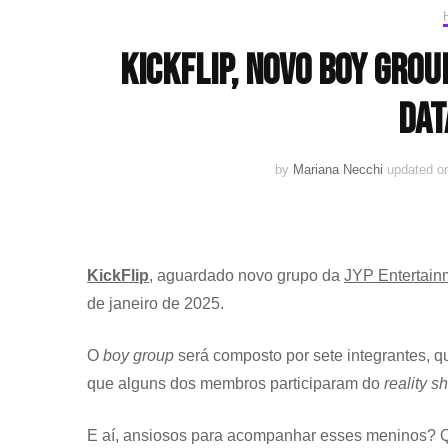
KickFlip, novo boy grou
dat
by
Mariana Necchi
updated 
KickFlip
, aguardado novo grupo da
JYP Entertain
de janeiro de 2025.
O
boy group
será composto por sete integrantes, q
que alguns dos membros participaram do
reality s
E aí, ansiosos para acompanhar esses meninos? Q