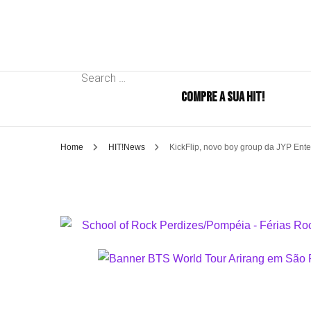
Search
COMPRE A SUA HIT!
for:
Home
HIT!News
KickFlip, novo boy group da JYP Ente