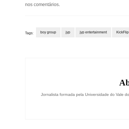
nos comentários.
boy group
jyp
jyp entertainment
KickFlip
Tags:
Post
Navigation
Ab
Jornalista formada pela Universidade do Vale d