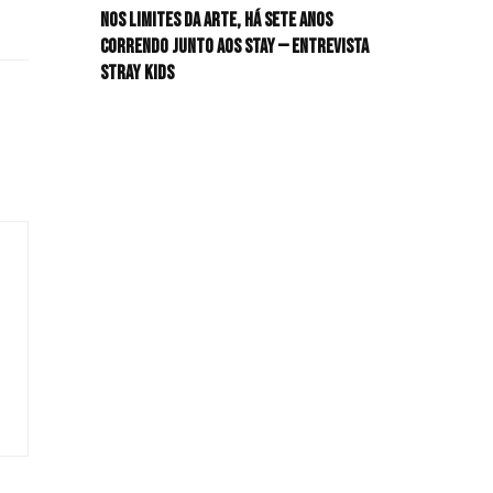
Nos limites da arte, há sete anos
HIT!Radar
correndo junto aos STAY — Entrevista
Stray Kids
HIT!Review
HIT!Sound
HIT!Vem aí
Panfletando