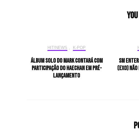
You 
HIT!NEWS
,
K-POP
Álbum solo do MARK contará com
SM Enter
participação do HAECHAN em pré-
(EXO) não
lançamento
P