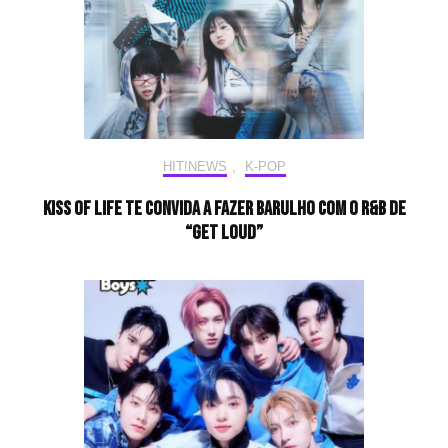
HIT!NEWS
,
K-POP
KISS OF LIFE te convida a fazer barulho com o r&b de
“Get Loud”