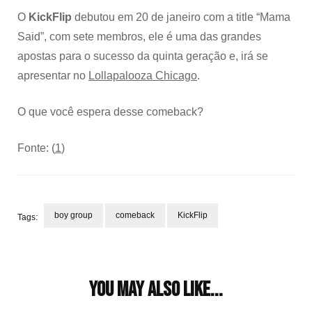
O
KickFlip
debutou em 20 de janeiro com a title “Mama
Said”, com sete membros, ele é uma das grandes
apostas para o sucesso da quinta geração e, irá se
apresentar no
Lollapalooza Chicago
.
O que você espera desse comeback?
Fonte: (
1
)
boy group
comeback
KickFlip
Tags:
Post
Navigation
You may also like...