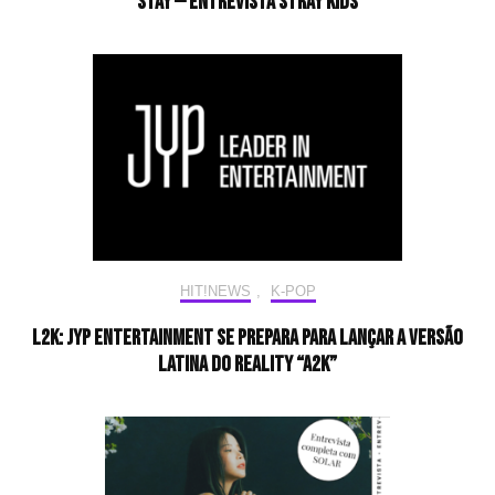
STAY — Entrevista Stray Kids
HIT!NEWS
,
K-POP
L2K: JYP Entertainment se prepara para lançar a versão
latina do reality “A2K”