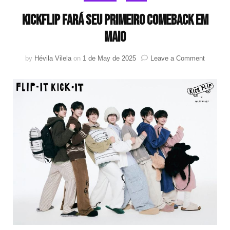
KickFlip fará seu primeiro comeback em
maio
on
by
Hévila Vilela
on
1 de May de 2025
Leave a Comment
KickFlip
fará
seu
primeiro
comeba
em
maio