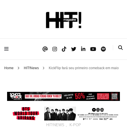
Se é HIT, está aqui!
HIT!Magazine
Home
HIT!News
KickFlip fará seu primeiro comeback em maio
HIT!NEWS
,
K-POP