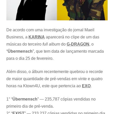
+
“Übermensch”
quebra
recorde
de
maior
De acordo com uma investigação do jornal Maeil
quantidade
Business, a
KARINA
aparecerá no clipe de um das
de
pré-
músicas do terceiro
full album
do
G-DRAGON
, o
vendas
“
Übermensch
”, que tem data de lançamento marcada
nas
primeiras
para o dia 25 de fevereiro.
24
horas
Além disso, o álbum recentemente quebrou o recorde
de maior quantidade de pré-vendas em vinte e quatro
horas na Ktown4U, este que pertencia ao
EXO
.
1° “
Übermensch
” — 235,787 cópias vendidas no
primeiro dia de pré-venda.
2° “
EXIST
” — 233,237 cópias vendidas no primeiro dia