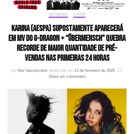
HIT!NEWS
,
K-POP
KARINA (aespa) supostamente aparecerá
em mv do G-DRAGON + “Übermensch” quebra
recorde de maior quantidade de pré-
vendas nas primeiras 24 horas
por
Nini Vasconcelos
atualizado em
13 de fevereiro de 2025
em
Deixe um comentário
KARINA
(aespa)
supostamente
aparecerá
em
mv
do
G-
DRAGON