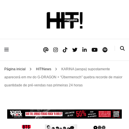
Se é HIT, está aqui!
HIT!Magazine
Página inicial
HIT!News
KARINA (aespa) supostamente
aparecerá em mv do G-DRAGON + “Übermensch” quebra recorde de maior
quantidade de pré-vendas nas primeiras 24 horas