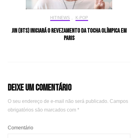
HIT!NEWS
,
K-POP
Jin (BTS) iniciará o revezamento da tocha olímpica em
Paris
Deixe um comentário
O seu endereço de e-mail não será publicado.
Campos
obrigatórios são marcados com
*
Comentário