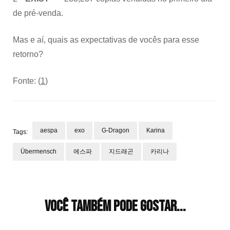
de pré-venda.
Mas e aí, quais as expectativas de vocês para esse
retorno?
Fonte: (
1
)
aespa
exo
G-Dragon
Karina
Tags:
Übermensch
에스파
지드래곤
카리나
Navegação
de
post
Você também pode gostar...