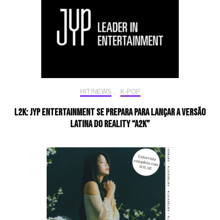
HIT!NEWS
,
K-POP
L2K: JYP Entertainment se prepara para lançar a versão
latina do reality “A2K”