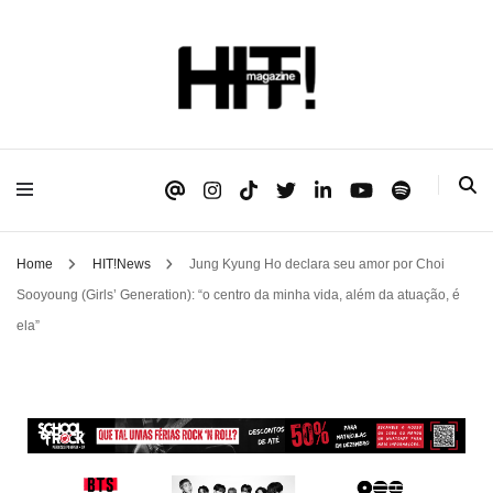
Se é HIT, está aqui!
HIT!Magazine
Home
HIT!News
Jung Kyung Ho declara seu amor por Choi
Sooyoung (Girls’ Generation): “o centro da minha vida, além da atuação, é
ela”