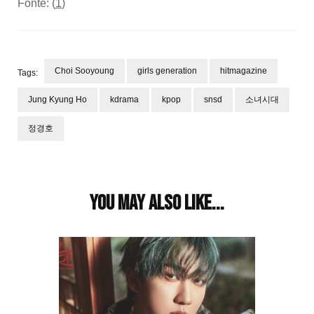
Fonte: (
1
)
Choi Sooyoung
girls generation
hitmagazine
Tags:
Jung Kyung Ho
kdrama
kpop
snsd
소녀시대
정경호
Post
Navigation
You may also like...