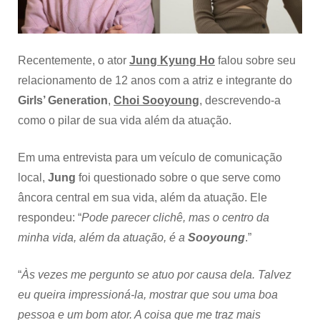
“o
centro
da
minha
Recentemente, o ator
Jung Kyung Ho
falou sobre seu
vida,
relacionamento de 12 anos com a atriz e integrante do
além
da
Girls’ Generation
,
Choi Sooyoung
, descrevendo-a
atuação,
como o pilar de sua vida além da atuação.
é
ela”
Em uma entrevista para um veículo de comunicação
local,
Jung
foi questionado sobre o que serve como
âncora central em sua vida, além da atuação. Ele
respondeu: “
Pode parecer clichê, mas o centro da
minha vida, além da atuação, é a
Sooyoung
.”
“
Às vezes me pergunto se atuo por causa dela. Talvez
eu queira impressioná-la, mostrar que sou uma boa
pessoa e um bom ator. A coisa que me traz mais