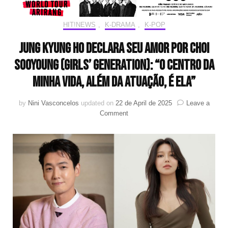
HIT!NEWS
,
K-DRAMA
,
K-POP
Jung Kyung Ho declara seu amor por Choi
Sooyoung (Girls’ Generation): “o centro da
minha vida, além da atuação, é ela”
by
Nini Vasconcelos
updated on
22 de April de 2025
Leave a
on
Comment
Jung
Kyung
Ho
declara
seu
amor
por
Choi
Sooyoung
(Girls’
Generation):