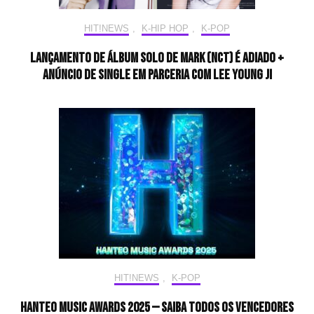
HIT!NEWS
,
K-HIP HOP
,
K-POP
Lançamento de álbum solo de MARK (NCT) é adiado +
anúncio de single em parceria com Lee Young Ji
HIT!NEWS
,
K-POP
Hanteo Music Awards 2025 — Saiba todos os vencedores