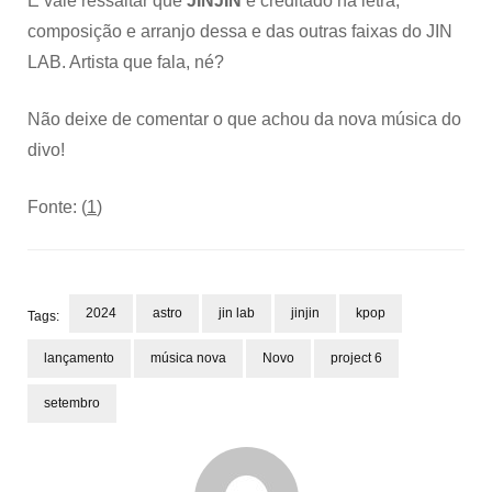
E vale ressaltar que
JINJIN
é creditado na letra,
composição e arranjo dessa e das outras faixas do JIN
LAB. Artista que fala, né?
Não deixe de comentar o que achou da nova música do
divo!
Fonte: (
1
)
2024
astro
jin lab
jinjin
kpop
Tags:
lançamento
música nova
Novo
project 6
setembro
Post
Navigation