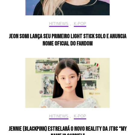
HIT!NEWS
,
K-POP
JEON SOMI lança seu primeiro light stick solo e anuncia
nome oficial do fandom
HIT!NEWS
,
K-POP
JENNIE (BLACKPINK) estrelará o novo reality da JTBC “My