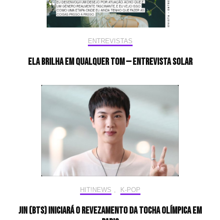
ENTREVISTAS
Ela brilha em qualquer tom — Entrevista Solar
HIT!NEWS
,
K-POP
Jin (BTS) iniciará o revezamento da tocha olímpica em