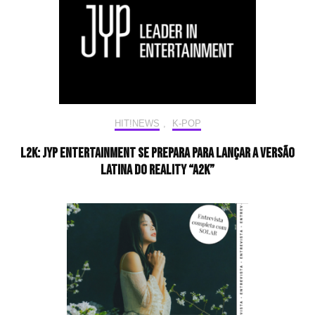
HIT!NEWS
,
K-POP
L2K: JYP Entertainment se prepara para lançar a versão
latina do reality “A2K”