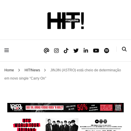
Se é HIT, está aqui!
HIT!Magazine
Home
HIT!News
JINJIN (ASTRO) está cheio de determinação
em novo single “Carry On”