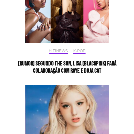
HIT!NEWS
,
K-POP
[RUMOR] Segundo The Sun, LISA (BLACKPINK) fará
colaboração com Raye e Doja Cat