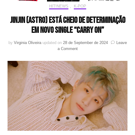
HIT!NEWS
,
K-POP
JINJIN (ASTRO) está cheio de determinação
em novo single “Carry On”
by
Virginia Oliveira
updated on
28 de September de 2024
Leave
on
a Comment
JINJIN
(ASTRO)
está
cheio
de
determinação
em
novo
single
“Carry
On”