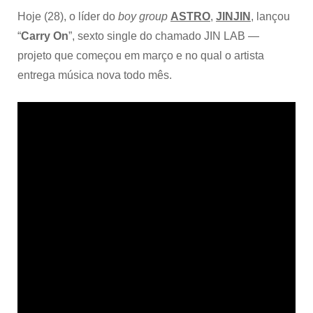
Hoje (28), o líder do
boy group
ASTRO
,
JINJIN
, lançou
“
Carry On
”, sexto single do chamado JIN LAB —
projeto que começou em março e no qual o artista
entrega música nova todo mês.