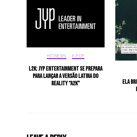
HIT!NEWS
,
K-POP
L2K: JYP Entertainment se prepara
para lançar a versão latina do
Ela br
reality “A2K”