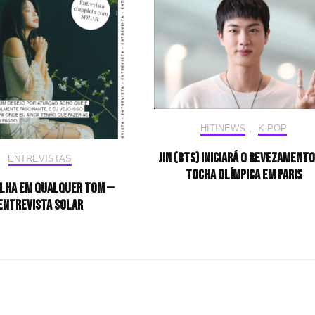
HIT!NEWS
,
K-POP
Jin (BTS) iniciará o revezamento
ENTREVISTAS
tocha olímpica em Paris
ilha em qualquer tom —
Entrevista Solar