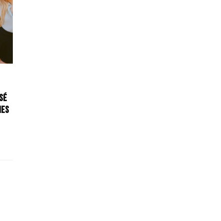
SÉ
nes