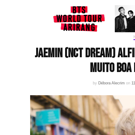
JAEMIN (NCT DREAM) alfi
muito boa
by
Débora Alecrim
on
1