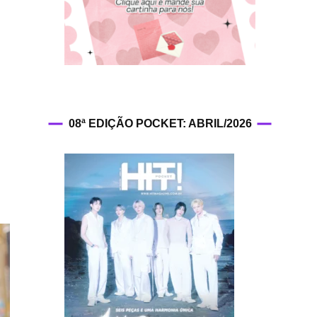
HIT!Fashion
HIT!Filmes
HIT!Games
08ª EDIÇÃO POCKET: ABRIL/2026
HIT!History
HIT!Hop
HIT!Leituras
HIT!Diary
HIT!Lyrics
HIT!Politics