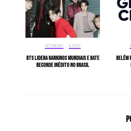
HIT!NEWS
,
K-POP
BTS lidera rankings mundiais e bate
Belém 
recorde inédito no Brasil
P