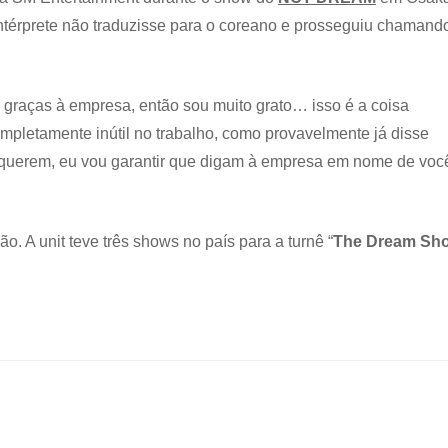
intérprete não traduzisse para o coreano e prosseguiu chamand
 graças à empresa, então sou muito grato… isso é a coisa
mpletamente inútil no trabalho, como provavelmente já disse
s querem, eu vou garantir que digam à empresa em nome de voc
o. A unit teve três shows no país para a turnê “
The Dream Sh