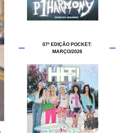
HIT!Queer
HIT!Radar
HIT!Review
07ª EDIÇÃO POCKET:
MARÇO/2026
HIT!Sound
HIT!Vem aí
Panfletando
,