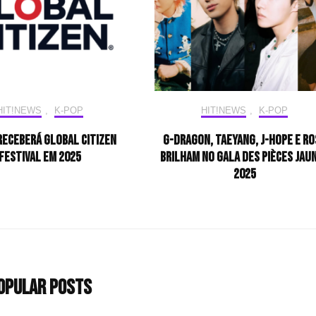
HIT!NEWS
,
K-POP
HIT!NEWS
,
K-POP
receberá Global Citizen
G-DRAGON, TAEYANG, j-hope e RO
Festival em 2025
brilham no Gala des Pièces Jau
2025
opular Posts