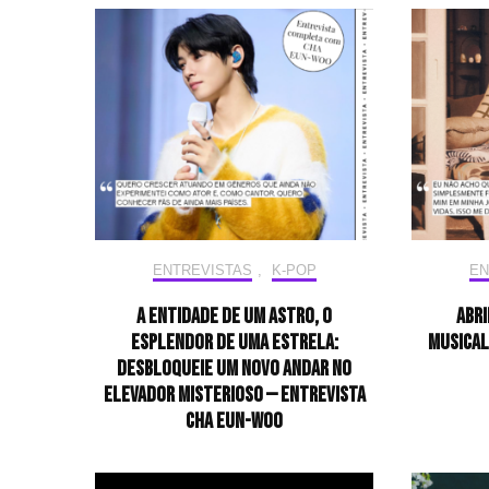
ENTREVISTAS
,
K-POP
EN
A entidade de um astro, o
Abri
esplendor de uma estrela:
musical
desbloqueie um novo andar no
elevador misterioso — Entrevista
CHA EUN-WOO