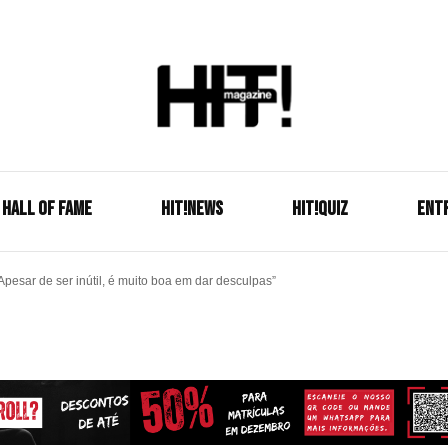
Se é HIT, está aqui!
HIT!Mag
HALL OF FAME
HIT!NEWS
HIT!Quiz
ENT
esar de ser inútil, é muito boa em dar desculpas”