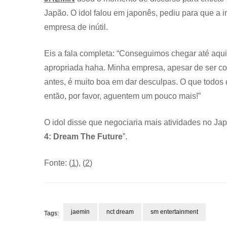
Japão. O idol falou em japonês, pediu para que a 
empresa de inútil.
Eis a fala completa: “Conseguimos chegar até aqui
apropriada haha. Minha empresa, apesar de ser co
antes, é muito boa em dar desculpas. O que todo
então, por favor, aguentem um pouco mais!”
O idol disse que negociaria mais atividades no Japã
4: Dream The Future
”.
Fonte: (
1
), (
2
)
jaemin
nct dream
sm entertainment
Tags: