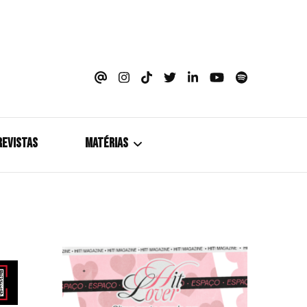
azine
REVISTAS
MATÉRIAS
5+1
Cobertura
Coletiva de Imprensa
Drama? HIT!