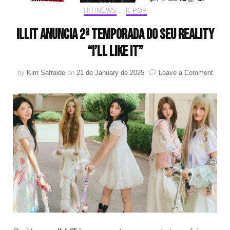
HIT!NEWS
,
K-POP
illit anuncia 2ª temporada do seu reality
“I’LL LIKE IT”
on
by
Kim Safraide
on
21 de January de 2025
Leave a Comment
illit
anunc
2ª
tempo
do
seu
realit
“I’LL
LIKE
IT”