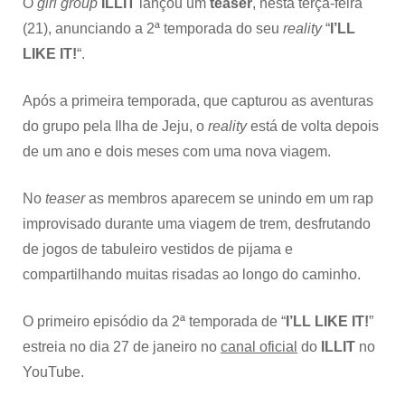
O
girl group
ILLIT
lançou um
teaser
, nesta terça-feira
(21), anunciando a 2ª temporada do seu
reality
“
I’LL
LIKE IT!
“.
Após a primeira temporada, que capturou as aventuras
do grupo pela Ilha de Jeju, o
reality
está de volta depois
de um ano e dois meses com uma nova viagem.
No
teaser
as membros aparecem se unindo em um rap
improvisado durante uma viagem de trem, desfrutando
de jogos de tabuleiro vestidos de pijama e
compartilhando muitas risadas ao longo do caminho.
O primeiro episódio da 2ª temporada de “
I’LL LIKE IT!
”
estreia no dia 27 de janeiro no
canal oficial
do
ILLIT
no
YouTube.