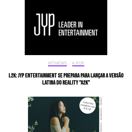
HIT!NEWS
,
K-POP
L2K: JYP Entertainment se prepara para lançar a versão
latina do reality “A2K”