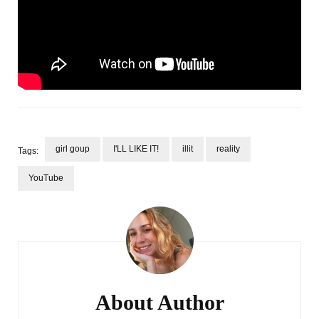
girl goup
I'LL LIKE IT!
illit
reality
Tags:
YouTube
Post
Navigation
About Author