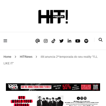
Se é HIT, está aqui!
HIT!Magazine
Home
HIT!News
illit anuncia 2ª temporada do seu reality “I’LL
LIKE IT”