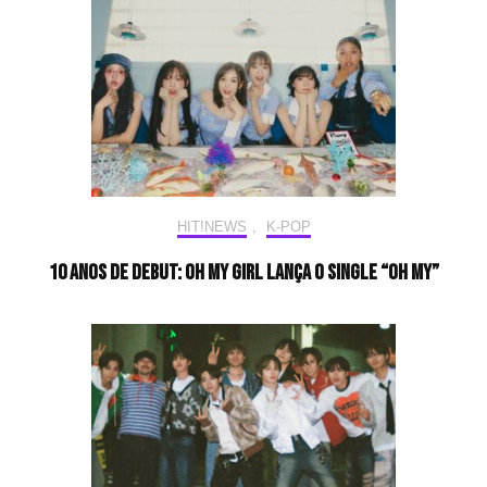
HIT!NEWS
,
K-POP
10 anos de debut: OH MY GIRL lança o single “Oh My”