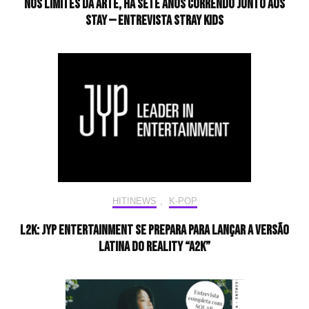
Nos limites da arte, há sete anos correndo junto aos
STAY — Entrevista Stray Kids
HIT!NEWS
,
K-POP
L2K: JYP Entertainment se prepara para lançar a versão
latina do reality “A2K”