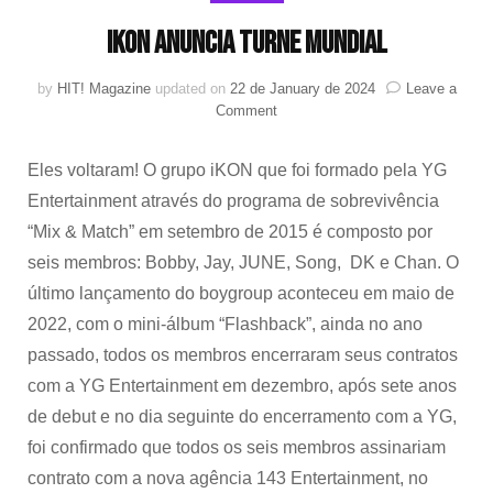
IKON ANUNCIA TURNE MUNDIAL
by
HIT! Magazine
updated on
22 de January de 2024
Leave a
on
Comment
IKON
ANUNCIA
Eles voltaram! O grupo iKON que foi formado pela YG
TURNE
MUNDIAL
Entertainment através do programa de sobrevivência
“Mix & Match” em setembro de 2015 é composto por
seis membros: Bobby, Jay, JUNE, Song, DK e Chan. O
último lançamento do boygroup aconteceu em maio de
2022, com o mini-álbum “Flashback”, ainda no ano
passado, todos os membros encerraram seus contratos
com a YG Entertainment em dezembro, após sete anos
de debut e no dia seguinte do encerramento com a YG,
foi confirmado que todos os seis membros assinariam
contrato com a nova agência 143 Entertainment, no