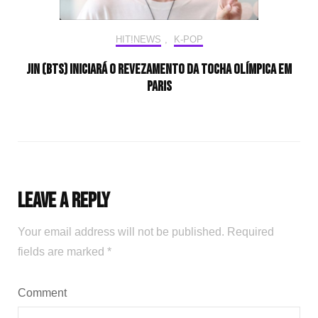
HIT!NEWS
,
K-POP
Jin (BTS) iniciará o revezamento da tocha olímpica em
Paris
Leave a Reply
Your email address will not be published.
Required
fields are marked
*
Comment