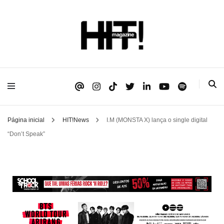
Se é HIT, está aqui!
HIT!Magazine
Página inicial
HIT!News
I.M (MONSTA X) lança o single digital
“Don’t Speak”