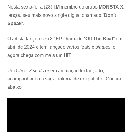
Nesta sexta-feira (28)
I.M
membro do grupo
MONSTA X
,
lançou seu mais novo single digital chamado “
Don’t
Speak
“.
O artista lançou seu 3° EP chamado “
Off The Beat
” em
abril de 2024 e tem lançado vários feats e
singles
, e
agora chega com mais um
HIT
!
Um
Clipe Visualizer
em animação foi lançado,
acompanhando a saga noturna de um gatinho. Confira
abaixo: