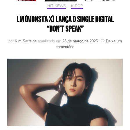
HIT!NEWS
,
K-POP
I.M (MONSTA X) lança o single digital
“Don’t Speak”
por
Kim Safraide
atualizado em
28 de março de 2025
Deixe um
em
comentário
I.M
(MONSTA
X)
lança
o
single
digital
“Don’t
Speak”