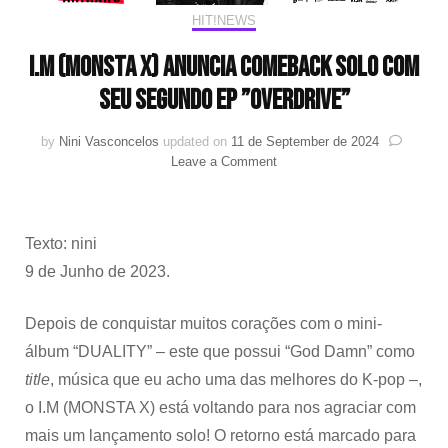
HIT!NEWS
I.M (MONSTA X) anuncia comeback solo com
seu segundo EP ”OVERDRIVE”
by
Nini Vasconcelos
updated on
11 de September de 2024
on
Leave a Comment
I.M
(MONSTA
X)
anuncia
Texto: nini
comeback
9 de Junho de 2023.
solo
com
seu
Depois de conquistar muitos corações com o mini-
segundo
álbum “DUALITY” – este que possui “God Damn” como
EP
title
, música que eu acho uma das melhores do K-pop –,
”OVERDRIVE”
o I.M (MONSTA X) está voltando para nos agraciar com
mais um lançamento solo! O retorno está marcado para