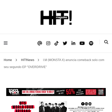
Se é HIT, está aqui!
HIT!Magazine
Home
HIT!News
I.M (MONSTA X) anuncia comeback solo com
seu segundo EP ”OVERDRIVE”