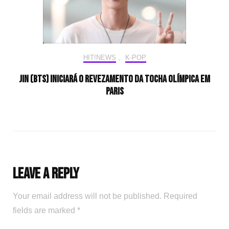
HIT!NEWS
,
K-POP
Jin (BTS) iniciará o revezamento da tocha olímpica em
Paris
Leave a Reply
Your email address will not be published.
Required
fields are marked
*