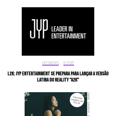
HIT!NEWS
,
K-POP
L2K: JYP Entertainment se prepara para lançar a versão
latina do reality “A2K”