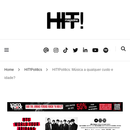
Se é HIT, está aqui!
HIT!Magazine
Home
HIT!Politics
HIT!Politics: Música a qualquer custo e
idade?