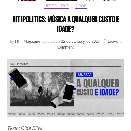
HIT!POLITICS
,
K-POP
HIT!Politics: Música a qualquer custo e
idade?
by
HIT! Magazine
updated on
12 de January de 2025
Leave a
on
Comment
HIT!Politics:
Música
a
qualquer
custo
e
idade?
Texto: Cida Silva