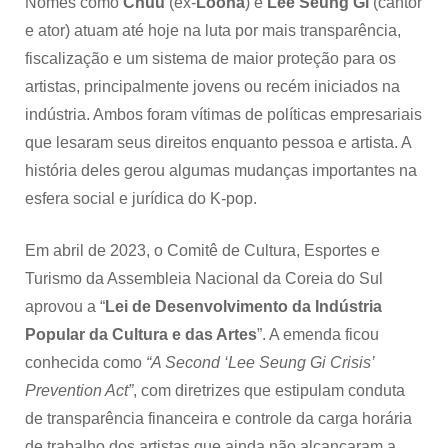
Nomes como
Chuu
(ex-
Loona
) e
Lee Seung Gi
(cantor
e ator) atuam até hoje na luta por mais transparência,
fiscalização e um sistema de maior proteção para os
artistas, principalmente jovens ou recém iniciados na
indústria. Ambos foram vítimas de políticas empresariais
que lesaram seus direitos enquanto pessoa e artista. A
história deles gerou algumas mudanças importantes na
esfera social e jurídica do K-pop.
Em abril de 2023, o Comitê de Cultura, Esportes e
Turismo da Assembleia Nacional da Coreia do Sul
aprovou a “
Lei de Desenvolvimento da Indústria
Popular da Cultura e das Artes
”. A emenda ficou
conhecida como
“A Second ‘Lee Seung Gi Crisis’
Prevention Act”
, com diretrizes que estipulam conduta
de transparência financeira e controle da carga horária
de trabalho dos artistas que ainda não alcançaram a