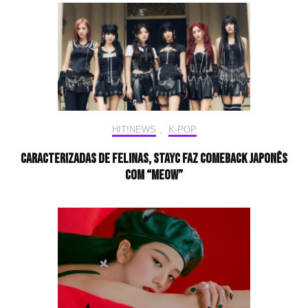
HIT!NEWS
,
K-POP
Caracterizadas de felinas, STAYC faz comeback japonês
com “MEOW”