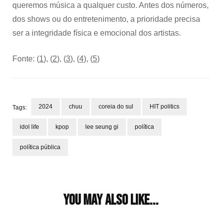
queremos música a qualquer custo. Antes dos números,
dos shows ou do entretenimento, a prioridade precisa
ser a integridade física e emocional dos artistas.
Fonte: (
1
), (
2
), (
3
), (
4
), (
5
)
2024
chuu
coreia do sul
HIT politics
Tags:
idol life
kpop
lee seung gi
política
política pública
Post
Navigation
You may also like...