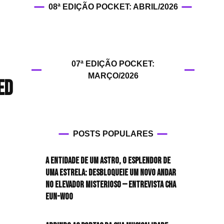
08ª EDIÇÃO POCKET: ABRIL/2026
HIT!Fashion
HIT!Filmes
07ª EDIÇÃO POCKET:
HIT!Games
MARÇO/2026
ed
HIT!History
HIT!Hop
POSTS POPULARES
HIT!Leituras
A entidade de um astro, o esplendor de
HIT!Diary
uma estrela: desbloqueie um novo andar
no elevador misterioso — Entrevista CHA
HIT!Lyrics
EUN-WOO
HIT!Politics