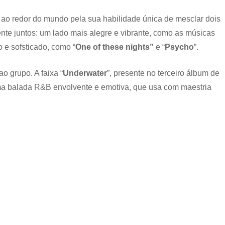
Red
Velvet
s ao redor do mundo pela sua habilidade única de mesclar dois
nte juntos: um lado mais alegre e vibrante, como as músicas
o e sofsticado, como “
One of these nights”
e “
Psycho
”.
ao grupo. A faixa “
Underwater
”, presente no terceiro álbum de
uma balada R&B envolvente e emotiva, que usa com maestria