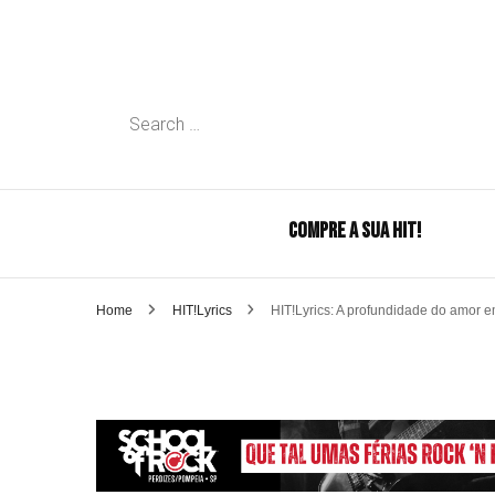
Search
for:
COMPRE A SUA HIT!
Home
HIT!Lyrics
HIT!Lyrics: A profundidade do amor 