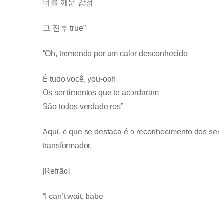
너를 깨운 감정
그 전부 true”
“Oh, tremendo por um calor desconhecido
É tudo você, you-ooh
Os sentimentos que te acordaram
São todos verdadeiros”
Aqui, o que se destaca é o reconhecimento dos se
transformador.
[Refrão]
“I can’t wait, babe