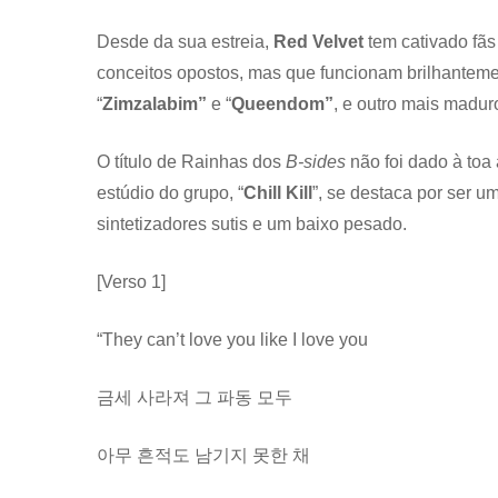
Desde da sua estreia,
Red Velvet
tem cativado fã
conceitos opostos, mas que funcionam brilhanteme
“
Zimzalabim”
e “
Queendom”
, e outro mais madur
O título de Rainhas dos
B-sides
não foi dado à toa 
estúdio do grupo, “
Chill Kill
”, se destaca por ser 
sintetizadores sutis e um baixo pesado.
[Verso 1]
“They can’t love you like I love you
금세 사라져 그 파동 모두
아무 흔적도 남기지 못한 채