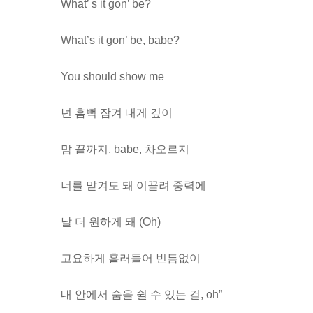
What’ s it gon’ be?
What’s it gon’ be, babe?
You should show me
넌 흠뻑 잠겨 내게 깊이
맘 끝까지, babe, 차오르지
너를 맡겨도 돼 이끌려 중력에
날 더 원하게 돼 (Oh)
고요하게 흘러들어 빈틈없이
내 안에서 숨을 쉴 수 있는 걸, oh”