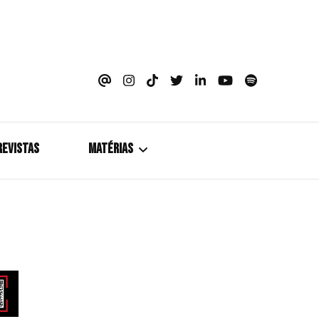
azine
REVISTAS
MATÉRIAS
5+1
Cobertura
Coletiva de Imprensa
Drama? HIT!