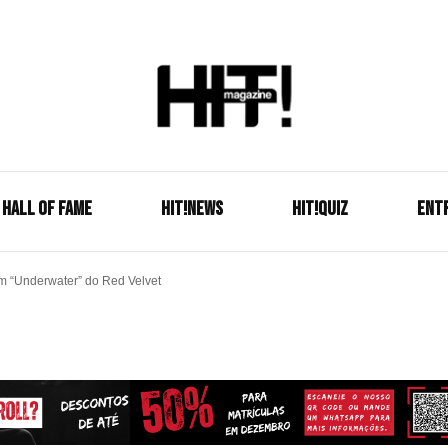
Se é HIT, está aqui!
HIT!Mag
HALL OF FAME
HIT!NEWS
HIT!Quiz
ENT
em “Underwater” do Red Velvet