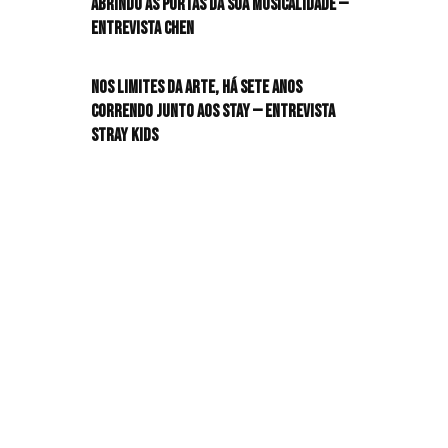
Abrindo as portas da sua musicalidade —
Entrevista CHEN
HIT!Queer
Nos limites da arte, há sete anos
HIT!Radar
correndo junto aos STAY — Entrevista
Stray Kids
HIT!Review
HIT!Sound
HIT!Vem aí
Panfletando