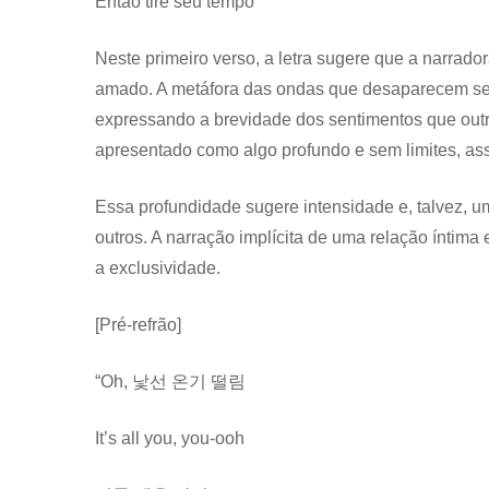
Então tire seu tempo”
Neste primeiro verso, a letra sugere que a narrado
amado. A metáfora das ondas que desaparecem sem 
expressando a brevidade dos sentimentos que outr
apresentado como algo profundo e sem limites, as
Essa profundidade sugere intensidade e, talvez, um
outros. A narração implícita de uma relação íntima 
a exclusividade.
[Pré-refrão]
“Oh, 낯선 온기 떨림
It’s all you, you-ooh