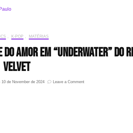
ICS
,
K-POP
,
MATÉRIAS
de do amor em “Underwater” do R
Velvet
on
n
10 de November de 2024
Leave a Comment
HIT!Lyrics:
A
profundidade
do
amor
em
“Underwater”
do