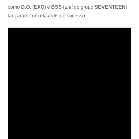
como
D.O.
(
EXO
) e
BSS
(
unit
do grupo
SEVENTEEN
)
lançaram com ela
feats
de sucesso.