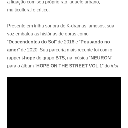
a ligação com seu próprio rap, aquele urbano,
multicultural e crítico.
Presente em trilha sonora de K-dramas famosos, sua
voz embalou as histórias de obras como
“
Descendentes do Sol
” de 2016 e “
Pousando no
amor
” de 2020. Sua parceria mais recente foi com o
rapper
j-hope
do grupo
BTS
, na música “
NEURON
”
para o álbum “
HOPE ON THE STREET VOL.1
” do
idol
.