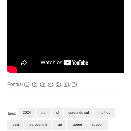
Fontes: (
1
), (
2
), (
3
), (
4
), (
5
), (
6
), (
7
)
2024
bibi
cl
coreia do sul
hip hop
Tags:
jessi
lee young ji
rap
rapper
soyeon