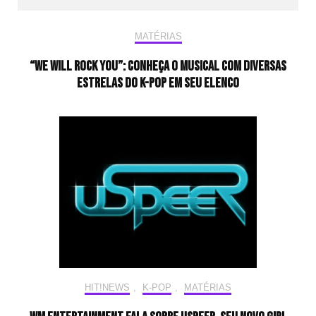
MATÉRIAS
“We Will Rock You”: conheça o musical com diversas
estrelas do K-pop em seu elenco
HIT!NEWS
,
K-POP
,
MATÉRIAS