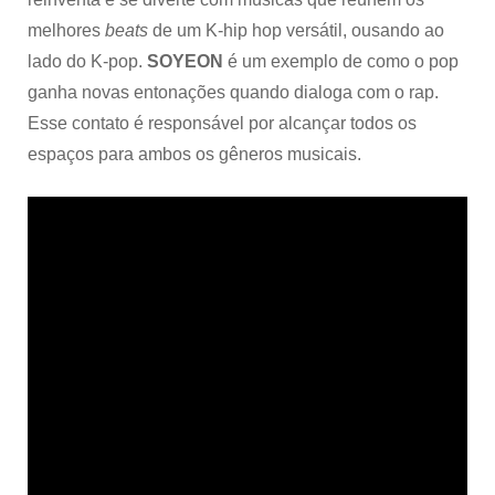
melhores
beats
de um K-hip hop versátil, ousando ao
lado do K-pop.
SOYEON
é um exemplo de como o pop
ganha novas entonações quando dialoga com o rap.
Esse contato é responsável por alcançar todos os
espaços para ambos os gêneros musicais.