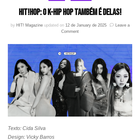
HIT!Hop: O K-hip hop também é delas!
by
HIT! Magazine
updated on
12 de January de 2025
Leave a
on
Comment
HIT!Hop:
O
K-
hip
hop
também
é
delas!
Texto: Cida Silva
Design: Vicky Barros