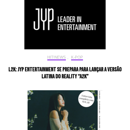
HIT!NEWS
,
K-POP
L2K: JYP Entertainment se prepara para lançar a versão
latina do reality “A2K”