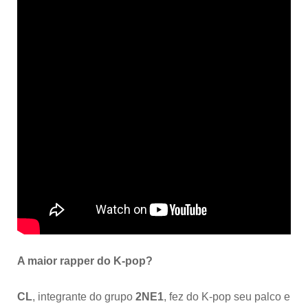
A maior rapper
do K-pop?
CL
, integrante do grupo
2NE1
, fez do K-pop seu palco e