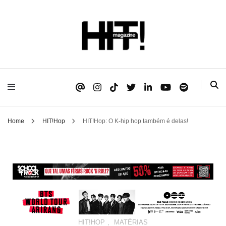
Se é HIT, está aqui!
HIT!Magazine
Home
HIT!Hop
HIT!Hop: O K-hip hop também é delas!
HIT!HOP
,
MATÉRIAS