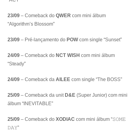
23/09
– Comeback do
QWER
com mini álbum
“Algorithm’s Blossom”
23/09
– Pré-lançamento do
POW
com single “Sunset”
24/09
– Comeback do
NCT WISH
com mini álbum
“Steady”
24/09
– Comeback da
AILEE
com single “The BOSS”
25/09
– Comeback da unit
D&E
(Super Junior) com mini
álbum “INEVITABLE”
25/09
– Comeback do
XODIAC
com mini álbum “𝚂𝙾𝙼𝙴
𝙳𝙰𝚈”