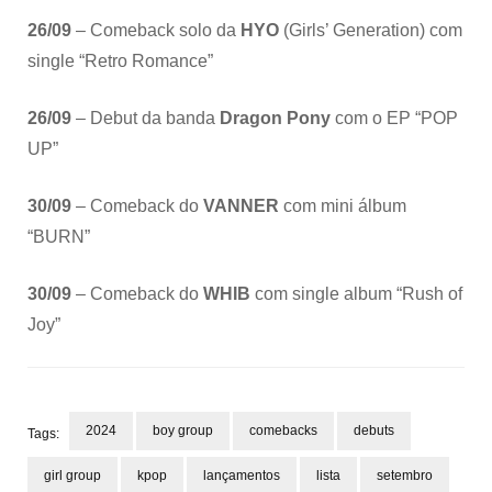
26/09
– Comeback solo da
HYO
(Girls’ Generation) com
single “Retro Romance”
26/09
– Debut da banda
Dragon Pony
com o EP “POP
UP”
30/09
– Comeback do
VANNER
com mini álbum
“BURN”
30/09
– Comeback do
WHIB
com single album “Rush of
Joy”
2024
boy group
comebacks
debuts
Tags:
girl group
kpop
lançamentos
lista
setembro