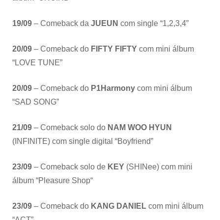
19/09
– Comeback da
JUEUN
com single “1,2,3,4”
20/09
– Comeback do
FIFTY FIFTY
com mini álbum
“LOVE TUNE”
20/09
– Comeback do
P1Harmony
com mini álbum
“SAD SONG”
21/09
– Comeback solo do
NAM WOO HYUN
(INFINITE) com single digital “Boyfriend”
23/09
– Comeback solo de
KEY
(SHINee) com mini
álbum “Pleasure Shop“
23/09
– Comeback do
KANG DANIEL
com mini álbum
“ACT”