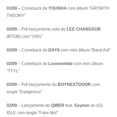
01/09 –
Comeback da
YOUNHA
com álbum “GROWTH
THEORY”
02/09
– Pré-lançamento solo de
LEE CHANGSUB
(BTOB) com “1991”
02/09
– Comeback do
DAY6
com mini álbum “Band Aid”
02/09
– Comeback do
Loossemble
com mini álbum
“TTYL”
02/09
– Pré-lançamento do
BOYNEXTDOOR
com
single “Dangerous”
02/09
– Lançamento do
QWER
feat.
Soyeon
do (G)-
IDLE com single “Fake Idol”