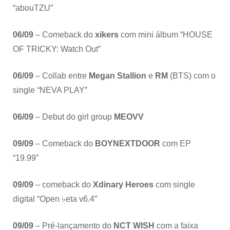
“abouTZU”
06/09
– Comeback do
xikers
com mini álbum “HOUSE
OF TRICKY: Watch Out”
06/09
– Collab entre
Megan Stallion
e
RM
(BTS) com o
single “NEVA PLAY”
06/09
– Debut do girl group
MEOVV
09/09
– Comeback do
BOYNEXTDOOR
com EP
“19.99”
09/09
– comeback do
Xdinary Heroes
com single
digital “Open ♭eta v6.4”
09/09
– Pré-lançamento do
NCT WISH
com a faixa