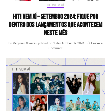
HIT!VEM AÍ
HIT! Vem aí – Setembro 2024: Fique por
dentro dos lançamentos que acontecem
neste mês
by
Virginia Oliveira
updated on
1 de October de 2024
Leave a
on
Comment
HIT!
Vem
aí
–
Setembro
2024:
Fique
por
dentro
dos
lançamentos
que