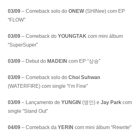
03/09
– Comeback solo do
ONEW
(SHINee) com EP
“FLOW”
03/09
– Comeback do
YOUNGTAK
com mini álbum
“SuperSuper”
03/09
– Debut do
MADEIN
com EP “상승”
03/09
– Comeback solo do
Choi Suhwan
(WATERFIRE) com single “I’m Fine”
03/09
– Lançamento de
YUNGIN
(영인) e
Jay Park
com
single “Stand Out”
04/09
– Comeback da
YERIN
com mini álbum “Rewrite”