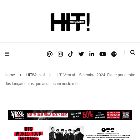
Se é HIT, está aqui!
HIT!Magazine
Home
HIT!Vem aí
HIT! Vem aí – Setembro 2024: Fique por dentro
dos lançamentos que acontecem neste mês