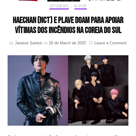
HIT!NEWS
,
K-POP
HAECHAN (NCT) e PLAVE doam para apoiar
vítimas dos incêndios na Coreia do Sul
on
by
Janeise Santos
on
26 de March de 2025
Leave a Comment
HAE
(NCT
e
PLA
doam
para
apoia
vítim
dos
incên
na
Corei
do
Sul