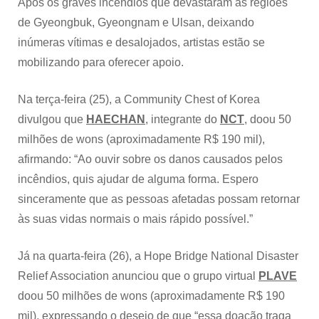
Após os graves incêndios que devastaram as regiões
de Gyeongbuk, Gyeongnam e Ulsan, deixando
inúmeras vítimas e desalojados, artistas estão se
mobilizando para oferecer apoio.
Na terça-feira (25), a Community Chest of Korea
divulgou que
HAECHAN
, integrante do
NCT
, doou 50
milhões de wons (aproximadamente R$ 190 mil),
afirmando: “Ao ouvir sobre os danos causados pelos
incêndios, quis ajudar de alguma forma. Espero
sinceramente que as pessoas afetadas possam retornar
às suas vidas normais o mais rápido possível.”
Já na quarta-feira (26), a Hope Bridge National Disaster
Relief Association anunciou que o grupo virtual
PLAVE
doou 50 milhões de wons (aproximadamente R$ 190
mil), expressando o desejo de que “essa doação traga