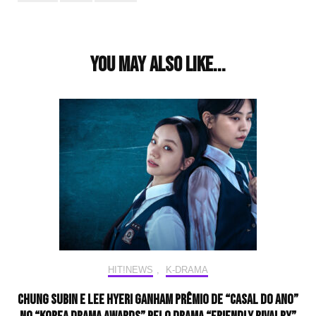
Post
Navigation
You may also like...
HIT!NEWS
,
K-DRAMA
Chung Subin e Lee Hyeri ganham prêmio de “Casal do Ano”