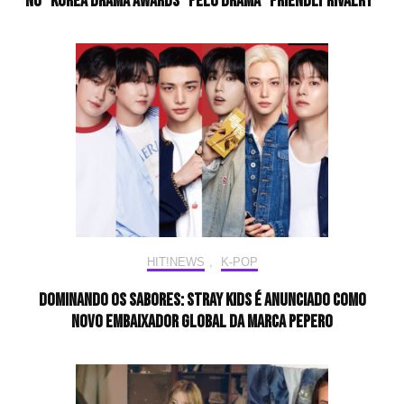
no “Korea Drama Awards” pelo drama “Friendly Rivalry”
HIT!NEWS
,
K-POP
Dominando os sabores: Stray Kids é anunciado como
novo embaixador global da marca Pepero