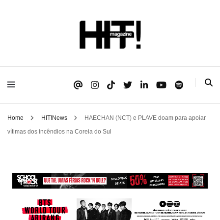
Se é HIT, está aqui!
HIT!Magazine
Home
HIT!News
HAECHAN (NCT) e PLAVE doam para apoiar
vítimas dos incêndios na Coreia do Sul