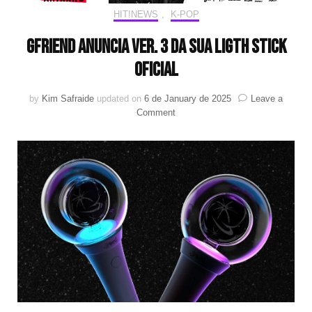
HIT!NEWS
,
K-POP
GFRIEND anuncia ver. 3 da sua ligth stick
oficial
by
Kim Safraide
updated on
6 de January de 2025
Leave a
on
Comment
GFRIEND
anuncia
ver.
3
da
sua
ligth
stick
oficial