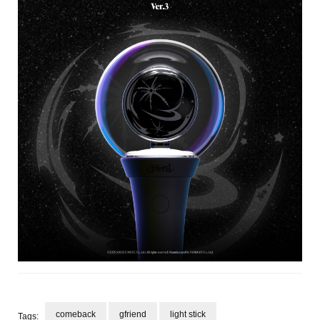
comeback
gfriend
light stick
Tags: