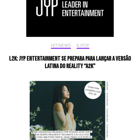
HIT!NEWS
,
K-POP
L2K: JYP Entertainment se prepara para lançar a versão
latina do reality “A2K”