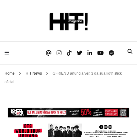
Se é HIT, está aqui!
HIT!Magazine
Home
HIT!News
GFRIEND anuncia ver. 3 da sua ligth stick
oficial