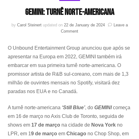
GEMINI: Turnê Norte-Americana
by
Carol Steinert
updated on
22 de January de 2024
Leave a
on
Comment
GEMINI:
Turnê
O Unbound Entertainment Group anunciou que após se
Norte-
Americana
apresentar na Europa em 2022, GEMINI também irá
embarcar em sua primeira turnê norte-americana. O
promissor artista de R&B sul-coreano, com mais de 1,3
milhão de ouvintes mensais no Spotify, visitará dez
paradas nos EUA e no Canadá.
A turnê norte-americana
‘Still Blue’
, do
GEMINI
começa
em 16 de março no Axis Club de Toronto, seguida de
shows em
17 de março
na cidade de
Nova York
no
LPR, em 1
9 de março
em
Chicago
no Chop Shop, em