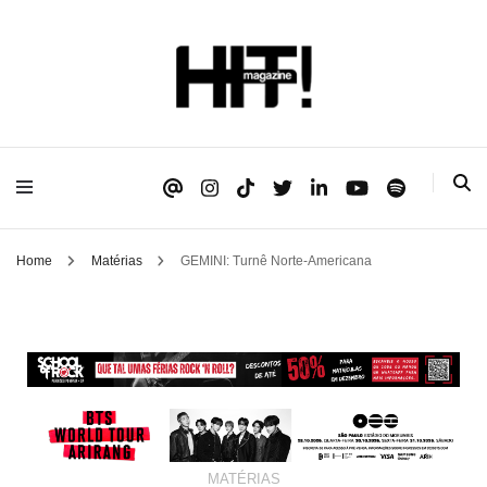
Se é HIT, está aqui!
HIT!Magazine
Home
Matérias
GEMINI: Turnê Norte-Americana
MATÉRIAS