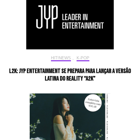
HIT!NEWS
,
K-POP
L2K: JYP Entertainment se prepara para lançar a versão
latina do reality “A2K”