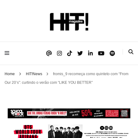
Se é HIT, está aqui!
HIT!Magazine
Home
HIT!News
fromis_9 recomeça como quinteto com “From
Our 20’s”: curtindo o verão com “LIKE YOU BETTER”