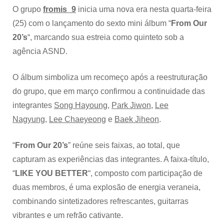
YO
O grupo
fromis_9
inicia uma nova era nesta quarta-feira
BET
(25) com o lançamento do sexto mini álbum “
From Our
20’s
“, marcando sua estreia como quinteto sob a
agência ASND.
O álbum simboliza um recomeço após a reestruturação
do grupo, que em março confirmou a continuidade das
integrantes
Song Hayoung
,
Park Jiwon
,
Lee
Nagyung
,
Lee Chaeyeong
e
Baek Jiheon
.
“
From Our 20’s
” reúne seis faixas, ao total, que
capturam as experiências das integrantes. A faixa-título,
“
LIKE YOU BETTER
“, composto com participação de
duas membros, é uma explosão de energia veraneia,
combinando sintetizadores refrescantes, guitarras
vibrantes e um refrão cativante.