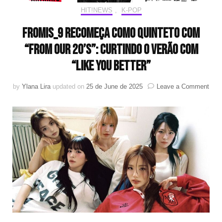
HIT!NEWS
,
K-POP
fromis_9 recomeça como quinteto com
“From Our 20’s”: curtindo o verão com
“LIKE YOU BETTER”
on
by
Ylana Lira
updated on
25 de June de 2025
Leave a Comment
from
rec
com
quin
com
“Fr
Our
20’s”
curt
o
verã
com
“LIK