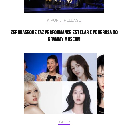
K-POP
,
RELEASE
ZEROBASEONE faz performance estelar e poderosa no
Grammy Museum
K-POP