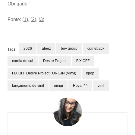
Obrigado.”
Fonte: (
1
), (
2
), (
3
)
2026
ateez
boy group
comeback
Tags:
coreia do sul
Desire Project
FIX OFF
FIX OFF Desire Project : ORIGIN (Vinyl)
kpop
lançamento de vinil
mingi
Royal 44
vinil
Post
Navigation