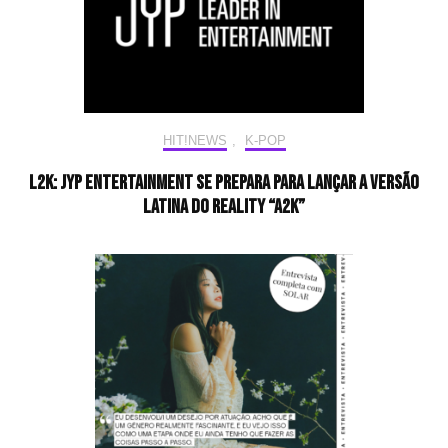
HIT!NEWS
,
K-POP
L2K: JYP Entertainment se prepara para lançar a versão
latina do reality “A2K”