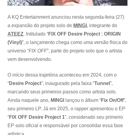
física
de
seu
A KQ Entertainment anunciou nesta segunda-feira (27)
projeto
a expansão do projeto solo de
MINGI
, integrante do
solo
ATEEZ
. Intitulado “
FIX OFF Desire Project : ORIGIN
(Vinyl)
”, o lançamento chega como uma versão física do
universo “
FIX OFF
”, parte do projeto solo que o artista
vem desenvolvendo.
O início dessa trajetória aconteceu em 2024, com o
“
Desire Project
”, inaugurado pela faixa “
Tunnel
”,
marcando seus primeiros passos como artista solo.
Ainda naquele ano,
MINGI
lançou o álbum “
Fix On/Off
”,
seu primeiro LP. Já em 2025, o rapper apresentou o EP
“
FIX OFF Desire Project 1
”, considerado seu primeiro
EP solo oficial e responsável por consolidar essa fase
artística.