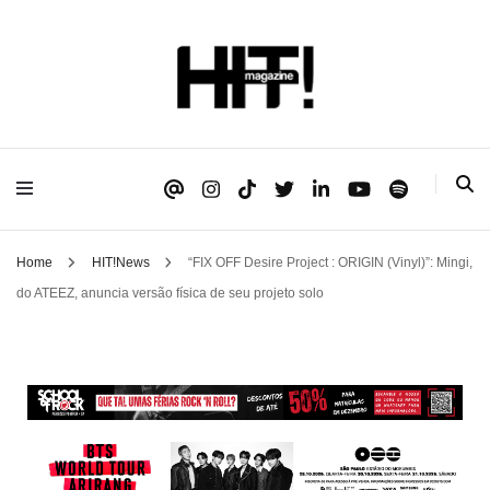
Se é HIT, está aqui!
HIT!Magazine
Home
HIT!News
“FIX OFF Desire Project : ORIGIN (Vinyl)”: Mingi,
do ATEEZ, anuncia versão física de seu projeto solo