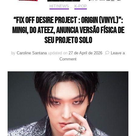
HIT!NEWS
,
K-POP
“FIX OFF Desire Project : ORIGIN (Vinyl)”:
Mingi, do ATEEZ, anuncia versão física de
seu projeto solo
by
Caroline Santana
updated on
27 de April de 2026
Leave a
on
Comment
“FIX
OFF
Desire
Project
:
ORIGIN
(Vinyl)”:
Mingi,
do
ATEEZ,
anuncia
versão