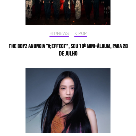
HIT!NEWS
,
K-POP
THE BOYZ anuncia “a;effect”, seu 10º mini-álbum, para 28
de julho