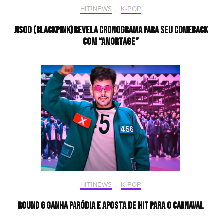
HIT!NEWS
,
K-POP
JISOO (BLACKPINK) revela cronograma para seu comeback
com “AMORTAGE”
HIT!NEWS
,
K-POP
Round 6 ganha paródia e aposta de HIT para o carnaval