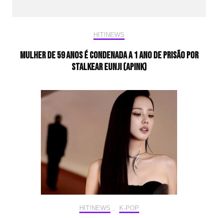
HIT!NEWS
Mulher de 59 anos é condenada a 1 ano de prisão por
stalkear Eunji (Apink)
HIT!NEWS
,
K-POP