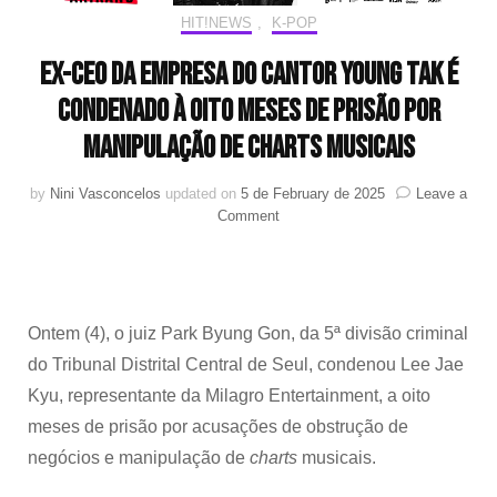
HIT!NEWS
,
K-POP
Ex-CEO da empresa do cantor Young Tak é
condenado à oito meses de prisão por
manipulação de charts musicais
by
Nini Vasconcelos
updated on
5 de February de 2025
Leave a
on
Comment
Ex-
CEO
da
empresa
do
Ontem (4), o juiz Park Byung Gon, da 5ª divisão criminal
cantor
do Tribunal Distrital Central de Seul, condenou Lee Jae
Young
Tak
Kyu, representante da Milagro Entertainment, a oito
é
meses de prisão por acusações de obstrução de
condenado
negócios e manipulação de
charts
musicais.
à
oito