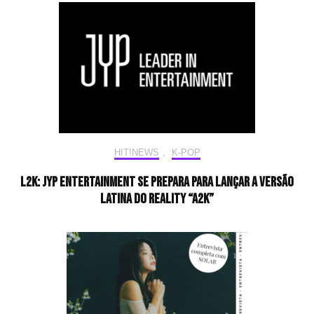
HIT!NEWS
,
K-POP
L2K: JYP Entertainment se prepara para lançar a versão
latina do reality “A2K”