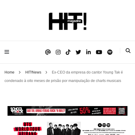
Se é HIT, está aqui!
HIT!Magazine
Home
HIT!News
Ex-CEO da empresa do cantor Young Tak é
condenado à oito meses de prisão por manipulação de charts musicais