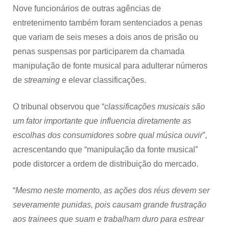
meses
Nove funcionários de outras agências de
de
entretenimento também foram sentenciados a penas
prisão
por
que variam de seis meses a dois anos de prisão ou
manipulação
penas suspensas por participarem da chamada
de
charts
manipulação de fonte musical para adulterar números
musicais
de
streaming
e elevar classificações.
O tribunal observou que “
classificações musicais são
um fator importante que influencia diretamente as
escolhas dos consumidores sobre qual música ouvir
”,
acrescentando que “manipulação da fonte musical”
pode distorcer a ordem de distribuição do mercado.
“
Mesmo neste momento, as ações dos réus devem ser
severamente punidas, pois causam grande frustração
aos trainees que suam e trabalham duro para estrear