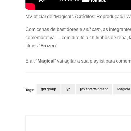
MV oficial de “Magical”. (Créditos: Reprodução/
Com cenas de bastidores e
self cam
, as integrant
comemorativa — com direito a chifrinhos de rena, 
filmes “
Frozen
”.
E aí, “
Magical
” vai agitar a sua playlist para com
girl group
jyp
jyp entertainment
Magical
Tags:
Post
Navigation