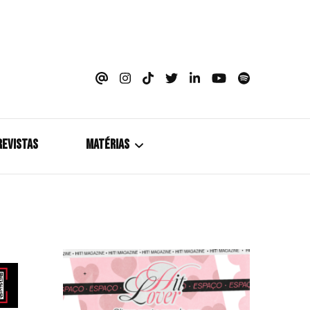
azine
REVISTAS
MATÉRIAS
5+1
Cobertura
Coletiva de Imprensa
Drama? HIT!