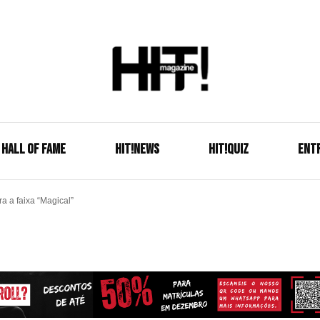
Se é HIT, está aqui!
HIT!Mag
HALL OF FAME
HIT!NEWS
HIT!Quiz
ENT
a a faixa “Magical”