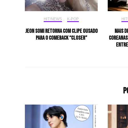
HIT!NEWS
,
K-POP
HI
JEON SOMI retorna com clipe ousado
Mais d
para o comeback “CLOSER”
coreanas
entre
P