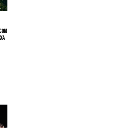
 com
ixa