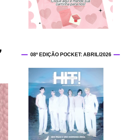
HIT!Fashion
HIT!Filmes
HIT!Games
”
08ª EDIÇÃO POCKET: ABRIL/2026
HIT!History
HIT!Hop
HIT!Leituras
HIT!Diary
HIT!Lyrics
HIT!Politics