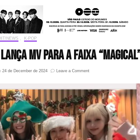
HIT!NEWS
,
K-POP
E lança MV para a faixa “Magical
on
on
24 de December de 2024
Leave a Comment
Espírito
natalino:
TWICE
lança
MV
para
a
faixa
“Magical”