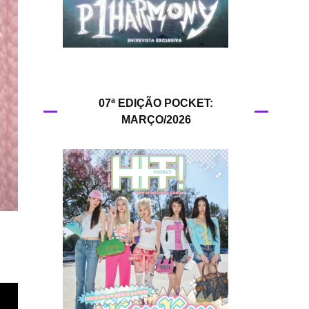
HIT!Queer
HIT!Radar
HIT!Review
07ª EDIÇÃO POCKET:
MARÇO/2026
HIT!Sound
HIT!Vem aí
Panfletando