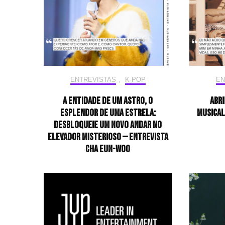
ENTREVISTAS
,
K-POP
EN
A entidade de um astro, o
Abri
esplendor de uma estrela:
musical
desbloqueie um novo andar no
elevador misterioso — Entrevista
CHA EUN-WOO