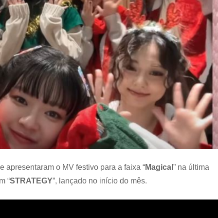
e apresentaram o MV festivo para a faixa “
Magical
” na última
m “
STRATEGY
”, lançado no início do mês.