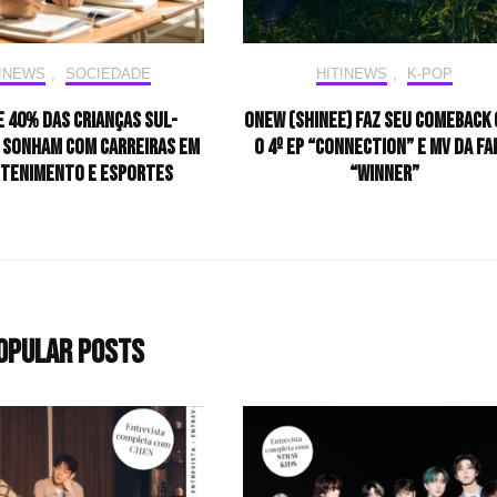
T!NEWS
,
SOCIEDADE
HIT!NEWS
,
K-POP
e 40% das crianças sul-
ONEW (SHINee) faz seu comeback
 sonham com carreiras em
o 4º EP “CONNECTION” e MV da fa
tenimento e esportes
“Winner”
opular Posts