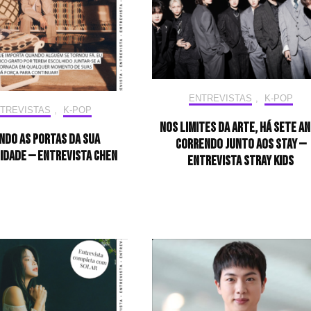
ENTREVISTAS
,
K-POP
TREVISTAS
,
K-POP
Nos limites da arte, há sete a
ndo as portas da sua
correndo junto aos STAY —
idade — Entrevista CHEN
Entrevista Stray Kids