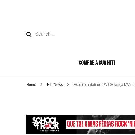
Search
for:
COMPRE A SUA HIT!
Home
HIT!News
Espírito natalino: TWICE lança MV par