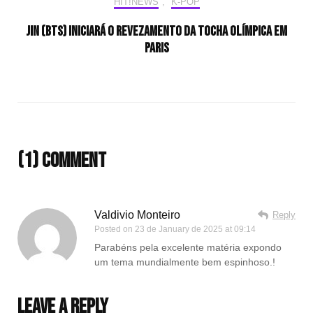
HIT!NEWS
,
K-POP
Jin (BTS) iniciará o revezamento da tocha olímpica em
Paris
(1) Comment
Valdivio Monteiro
Reply
Posted on
23 de January de 2025 at 09:14
Parabéns pela excelente matéria expondo
um tema mundialmente bem espinhoso.!
Leave a Reply