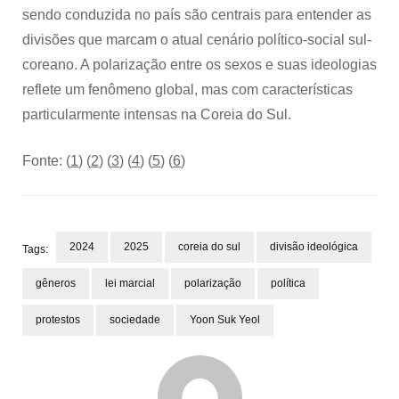
sendo conduzida no país são centrais para entender as
divisões que marcam o atual cenário político-social sul-
coreano. A polarização entre os sexos e suas ideologias
reflete um fenômeno global, mas com características
particularmente intensas na Coreia do Sul.
Fonte: (
1
) (
2
) (
3
) (
4
) (
5
) (
6
)
2024
2025
coreia do sul
divisão ideológica
Tags:
gêneros
lei marcial
polarização
política
protestos
sociedade
Yoon Suk Yeol
Post
Navigation