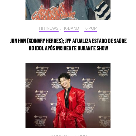
HIT!NEWS
,
K-BAND
,
K-POP
Jun Han (Xdinary Heroes); JYP atualiza estado de saúde
do idol após incidente durante show