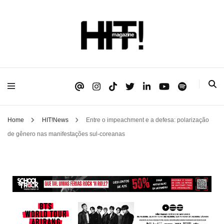
Se é HIT, está aqui!
HIT!Magazine
Home
HIT!News
Entre o impeachment e a defesa: polarização
de gênero nas manifestações sul-coreanas