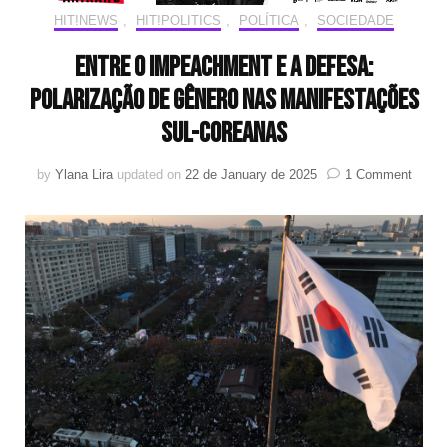
HIT!NEWS
,
HIT!POLITICS
,
POLÍTICA
,
SOCIEDADE
Entre o impeachment e a defesa:
polarização de gênero nas manifestações
sul-coreanas
on
by
Ylana Lira
updated on
22 de January de 2025
1 Comment
Entre
o
impea
e
a
defesa
polari
de
gêner
nas
manif
sul-
corea