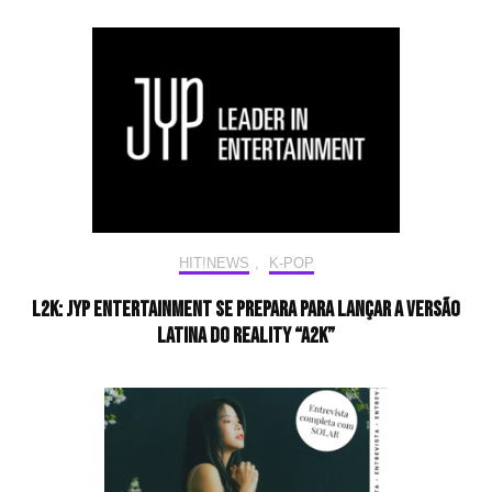
HIT!NEWS
,
K-POP
L2K: JYP Entertainment se prepara para lançar a versão
latina do reality “A2K”