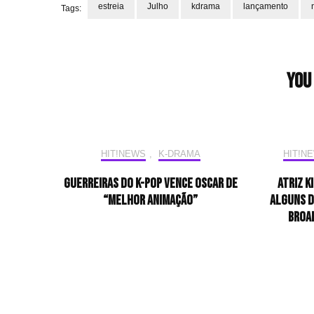
estreia
Julho
kdrama
lançamento
Tags:
Post
Navigation
You 
HIT!NEWS
,
K-DRAMA
HIT!N
Guerreiras do K-pop vence Oscar de
Atriz K
“Melhor Animação”
alguns d
Broa