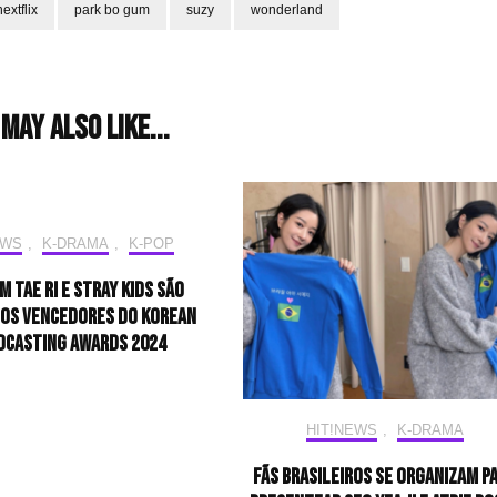
nextflix
park bo gum
suzy
wonderland
may also like...
EWS
,
K-DRAMA
,
K-POP
im Tae Ri e Stray Kids são
os vencedores do Korean
dcasting Awards 2024
HIT!NEWS
,
K-DRAMA
Fãs brasileiros se organizam p