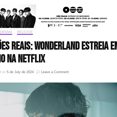
-DRAMA
,
RELEASE
ões reais: Wonderland estreia e
o na Netflix
on
d on
5 de July de 2024
Leave a Comment
Emoções
virtuais,
conexões
reais:
Wonderland
estreia
em
julho