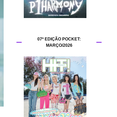
HIT!Queer
HIT!Radar
HIT!Review
07ª EDIÇÃO POCKET:
MARÇO/2026
HIT!Sound
HIT!Vem aí
Panfletando