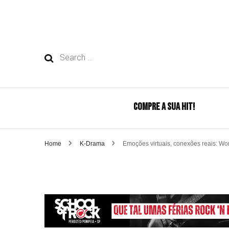
Search
for:
COMPRE A SUA HIT!
Home
K-Drama
Emoções virtuais, conexões reais: Won