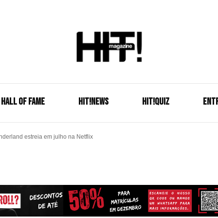
Se é HIT, está aqui!
HIT!Mag
HALL OF FAME
HIT!NEWS
HIT!Quiz
ENT
derland estreia em julho na Netflix