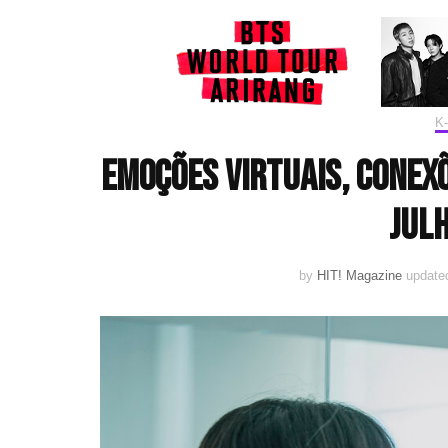
K
Emoções virtuais, conex
julh
by
HIT! Magazine
update