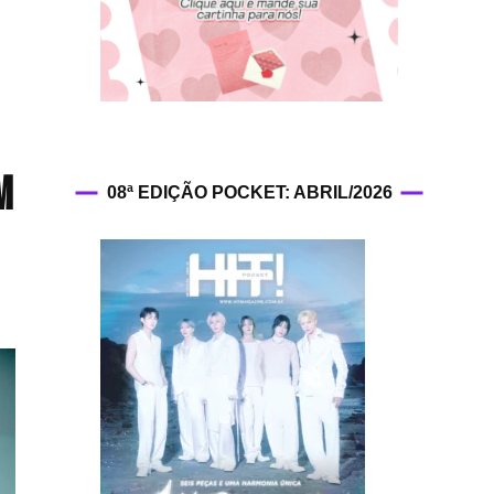
HIT!Fashion
HIT!Filmes
HIT!Games
m
08ª EDIÇÃO POCKET: ABRIL/2026
HIT!History
HIT!Hop
HIT!Leituras
HIT!Diary
HIT!Lyrics
HIT!Politics