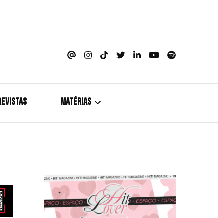
azine
REVISTAS
MATÉRIAS
5+1
Cobertura
Coletiva de Imprensa
Drama? HIT!