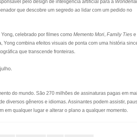
nsável pelo design de inteligência artificial para a
Wonderla
nador que descobre um segredo ao lidar com um pedido no
ae Yong, celebrado por filmes como
Memento Mori
,
Family Ties
e
a, Yong combina efeitos visuais de ponta com uma história sinc
ográfica que transcende fronteiras.
julho.
enimento do mundo. São 270 milhões de assinaturas pagas em ma
 de diversos gêneros e idiomas. Assinantes podem assistir, pau
erem em qualquer lugar e alterar o plano a qualquer momento.