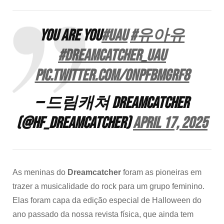
YOU ARE YOU
#UAU
#유아유
#Dreamcatcher_UAU
pic.twitter.com/oNpFbMgRf8
— 드림캐쳐 Dreamcatcher
(@hf_dreamcatcher)
April 17, 2025
As meninas do
Dreamcatcher
foram as pioneiras em
trazer a musicalidade do rock para um grupo feminino.
Elas
foram capa da edição especial de Halloween do
ano passado da nossa revista física, que ainda tem