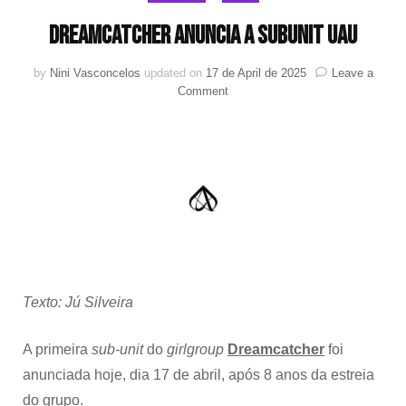
Dreamcatcher anuncia a subunit UAU
by
Nini Vasconcelos
updated on
17 de April de 2025
Leave a
on
Comment
Dreamcatcher
anuncia
a
subunit
UAU
Texto: Jú Silveira
A primeira
sub-unit
do
girlgroup
Dreamcatcher
foi
anunciada hoje, dia 17 de abril, após 8 anos da estreia
do grupo.