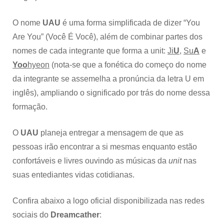
O nome
UAU
é uma forma simplificada de dizer “You
Are You” (Você É Você), além de
combinar partes dos
nomes de cada integrante que forma a unit:
Ji
U
,
Su
A
e
Yoo
hyeon
(nota-se que a fonética do começo do nome
da integrante se assemelha a pronúncia da letra U em
inglês), ampliando o significado por trás do nome dessa
formação.
O
UAU
planeja entregar a mensagem de que as
pessoas irão encontrar a si mesmas enquanto estão
confortáveis e livres ouvindo as músicas da
unit
nas
suas entediantes vidas cotidianas.
Confira abaixo a logo oficial disponibilizada nas redes
sociais do
Dreamcather
: