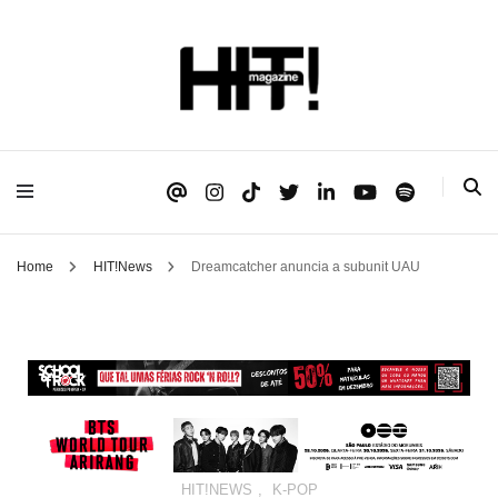
Se é HIT, está aqui!
HIT!Magazine
Home
HIT!News
Dreamcatcher anuncia a subunit UAU
HIT!NEWS
,
K-POP