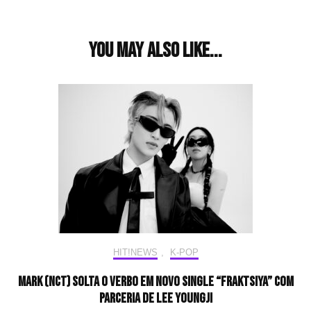
Post
Navigation
You may also like...
HIT!NEWS
,
K-POP
MARK (NCT) solta o verbo em novo single “Fraktsiya” com
parceria de Lee Youngji