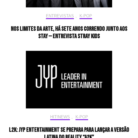
ENTREVISTAS
,
K-POP
Nos limites da arte, há sete anos correndo junto aos
STAY — Entrevista Stray Kids
HIT!NEWS
,
K-POP
L2K: JYP Entertainment se prepara para lançar a versão
latina do reality “A2K”