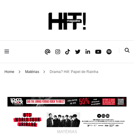
Se é HIT, está aqui!
HIT!Magazine
Home
Matérias
Drama? Hit!: Papel de Rainha
MATÉRIAS