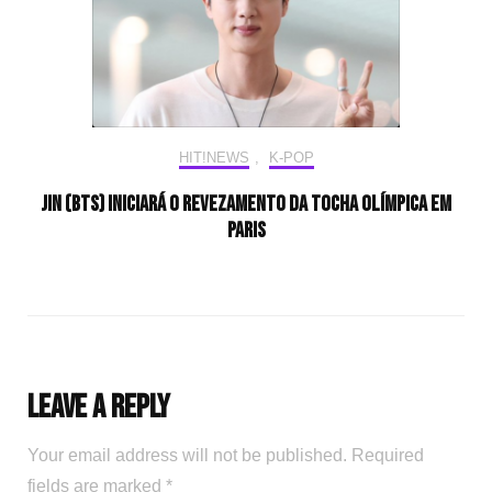
HIT!NEWS
,
K-POP
Jin (BTS) iniciará o revezamento da tocha olímpica em
Paris
Leave a Reply
Your email address will not be published.
Required
fields are marked
*