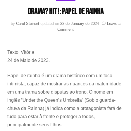
Drama? Hit!: Papel de Rainha
by
Carol Steinert
updated on
22 de January de 2024
Leave a
on
Comment
Drama?
Hit!:
Papel
Texto: Vitória
de
Rainha
24 de Maio de 2023.
Papel de rainha é um drama histórico com um foco
intimista, capaz de mostrar as nuances da maternidade
em uma trama sobre disputas ao trono. O nome em
inglês “Under the Queen’s Umbrella” (Sob o guarda-
chuva da Rainha) já indica como a protagonista fará de
tudo para estar à frente e proteger a todos,
principalmente seus filhos.