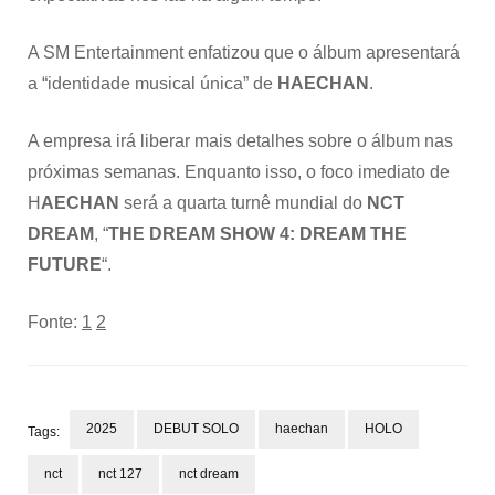
A SM Entertainment enfatizou que o álbum apresentará
a “identidade musical única” de
HAECHAN
.
A empresa irá liberar mais detalhes sobre o álbum nas
próximas semanas. Enquanto isso, o foco imediato de
H
AECHAN
será a quarta turnê mundial do
NCT
DREAM
, “
THE DREAM SHOW 4: DREAM THE
FUTURE
“.
Fonte:
1
2
2025
DEBUT SOLO
haechan
HOLO
Tags:
nct
nct 127
nct dream