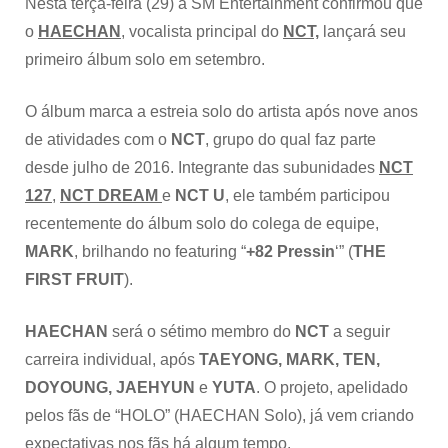
Nesta terça-feira (29) a SM Entertainment confirmou que
o
HAECHAN
, vocalista principal do
NCT,
lançará seu
primeiro álbum solo em setembro.
O álbum marca a estreia solo do artista após nove anos
de atividades com o
NCT
, grupo do qual faz parte
desde julho de 2016. Integrante das subunidades
NCT
127
,
NCT DREAM
e
NCT U
, ele também participou
recentemente do álbum solo do colega de equipe,
MARK
, brilhando no featuring “
+82 Pressin
‘” (
THE
FIRST FRUIT
).
HAECHAN
será o sétimo membro do
NCT
a seguir
carreira individual, após
TAEYONG, MARK, TEN,
DOYOUNG, JAEHYUN
e
YUTA
. O projeto, apelidado
pelos fãs de “HOLO” (HAECHAN Solo), já vem criando
expectativas nos fãs há algum tempo.