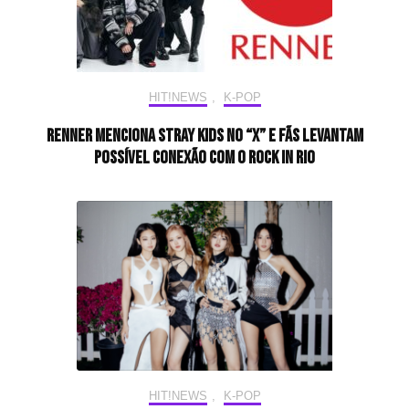
HIT!NEWS
,
K-POP
Renner menciona Stray Kids no “X” e fãs levantam
possível conexão com o Rock in Rio
HIT!NEWS
,
K-POP