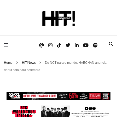
Se é HIT, está aqui!
HIT!Magazine
Home
HIT!News
Do NCT para o mundo: HAECHAN anuncia
debut solo para setembro