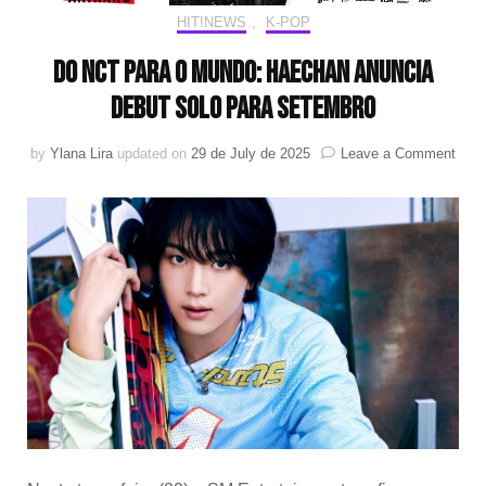
HIT!NEWS
,
K-POP
Do NCT para o mundo: HAECHAN anuncia
debut solo para setembro
on
by
Ylana Lira
updated on
29 de July de 2025
Leave a Comment
Do
NCT
para
o
mund
HAE
anun
debu
solo
para
sete