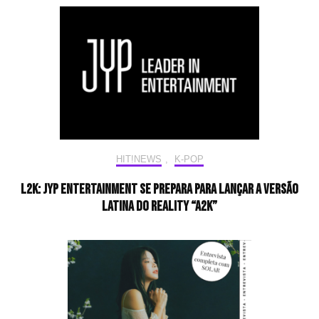
HIT!NEWS
,
K-POP
L2K: JYP Entertainment se prepara para lançar a versão
latina do reality “A2K”