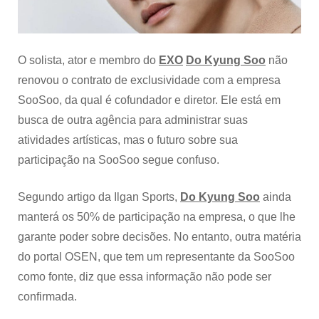
se
cantor
manterá
os
O solista, ator e membro do
EXO
Do Kyung Soo
não
50%
renovou o contrato de exclusividade com a empresa
de
participação
SooSoo, da qual é cofundador e diretor. Ele está em
na
busca de outra agência para administrar suas
agência
atividades artísticas, mas o futuro sobre sua
participação na SooSoo segue confuso.
Segundo artigo da Ilgan Sports,
Do Kyung Soo
ainda
manterá os 50% de participação na empresa, o que lhe
garante poder sobre decisões. No entanto, outra matéria
do portal OSEN, que tem um representante da SooSoo
como fonte, diz que essa informação não pode ser
confirmada.