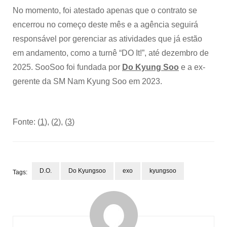
No momento, foi atestado apenas que o contrato se
encerrou no começo deste mês e a agência seguirá
responsável por gerenciar as atividades que já estão
em andamento, como a turnê “DO It!”, até dezembro de
2025. SooSoo foi fundada por
Do Kyung Soo
e a ex-
gerente da SM Nam Kyung Soo em 2023.
Fonte: (
1
), (
2
), (
3
)
D.O.
Do Kyungsoo
exo
kyungsoo
Tags:
Post
Navigation