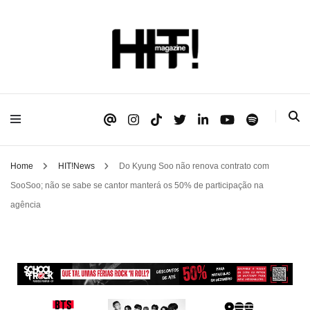
Se é HIT, está aqui!
HIT!Magazine
Home
HIT!News
Do Kyung Soo não renova contrato com
SooSoo; não se sabe se cantor manterá os 50% de participação na
agência