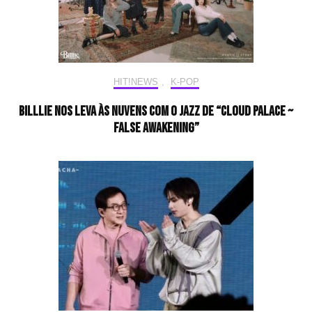
HIT!NEWS
,
K-POP
Billlie nos leva às nuvens com o jazz de “cloud palace ~
false awakening”