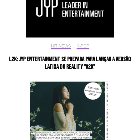
HIT!NEWS
,
K-POP
L2K: JYP Entertainment se prepara para lançar a versão
latina do reality “A2K”