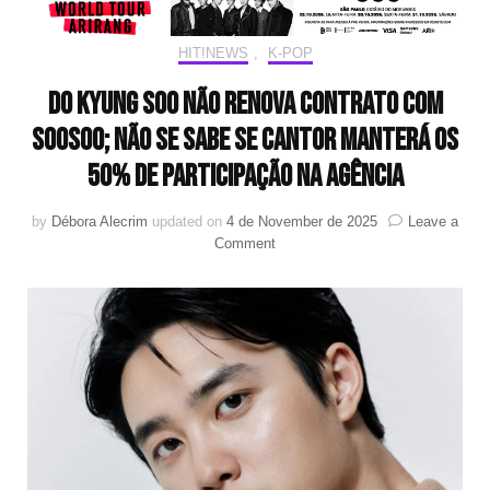
HIT!NEWS
,
K-POP
Do Kyung Soo não renova contrato com
SooSoo; não se sabe se cantor manterá os
50% de participação na agência
by
Débora Alecrim
updated on
4 de November de 2025
Leave a
on
Comment
Do
Kyung
Soo
não
renova
contrato
com
SooSoo;
não
se
sabe