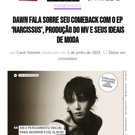
ENTREVISTAS
DAWN fala sobre seu comeback com o EP
‘Narcissus’, produção do MV e seus ideais
de moda
por
Carol Steinert
atualizado em
1 de junho de 2024
Deixe um
em
comentário
DAWN
fala
sobre
seu
comeback
com
o
EP
‘Narcissus’,
produção
do
MV