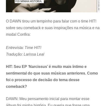
e
seus
ideais
de
moda
O DAWN tirou um tempinho para falar com o time HIT!
sobre seu comeback e suas inspirações na música e na
moda! Confira:
Entrevista: Time HIT!
Tradução: Larissa Leal
HIT: Seu EP ‘Narcissus’ é muito mais íntimo e
sentimental do que suas músicas anteriores. Como
foi o processo de decisão do tema desse
comeback?
DAWN: Meu pensamento inicial para montar esse
álbum foi minha história. Eu queria que fosse uma