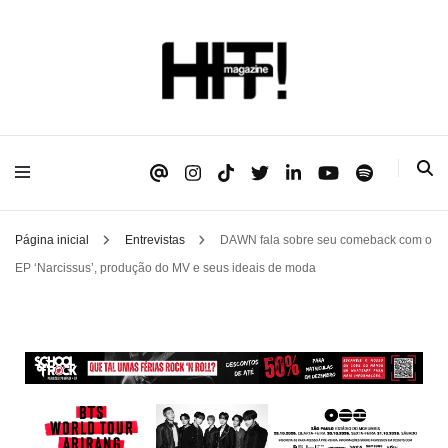
Se é HIT, está aqui!
HIT!Magazine
Página inicial
Entrevistas
DAWN fala sobre seu comeback com o
EP ‘Narcissus’, produção do MV e seus ideais de moda