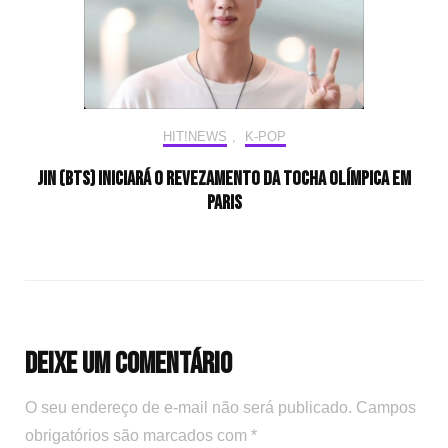
HIT!NEWS
,
K-POP
Jin (BTS) iniciará o revezamento da tocha olímpica em
Paris
Deixe um comentário
O seu endereço de e-mail não será publicado.
Campos
obrigatórios são marcados com
*