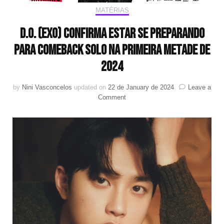
MATÉRIAS
D.O. (EXO) confirma estar se preparando
para comeback solo na primeira metade de
2024
by
Nini Vasconcelos
updated on
22 de January de 2024
Leave a
on
Comment
D.O.
(EXO)
confirma
estar
se
preparando
para
comeback
solo
na
primeira
metade