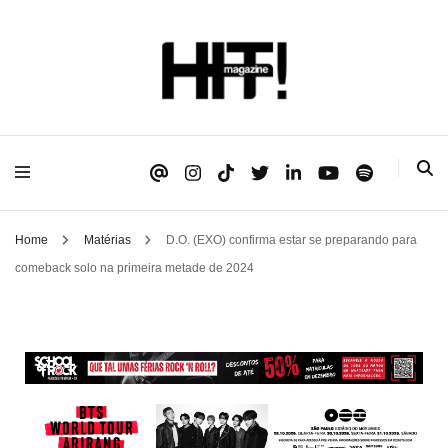
Se é HIT, está aqui!
HIT!Magazine
Home
Matérias
D.O. (EXO) confirma estar se preparando para
comeback solo na primeira metade de 2024