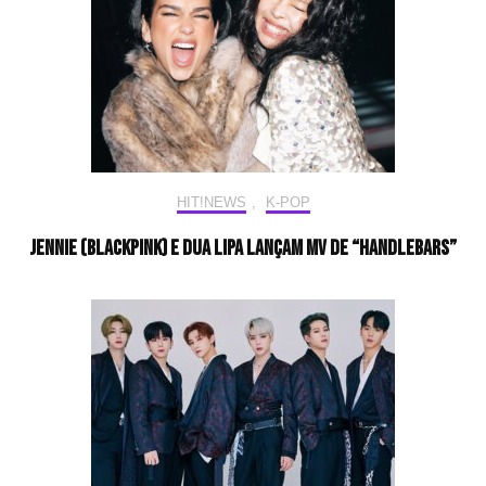
HIT!NEWS
,
K-POP
JENNIE (BLACKPINK) e Dua Lipa lançam MV de “Handlebars”