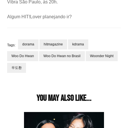
Vibra São Paulo, às 20h.
Algum HIT!Lover planejando ir?
dorama
hitmagazine
kdrama
Tags:
Woo Do Hwan
Woo Do Hwan no Brasil
Woonder Night
우도환
Post
Navigation
You may also like...