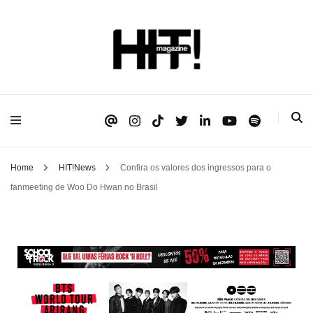
Se é HIT, está aqui!
HIT!Magazine
Home
HIT!News
Confira os valores dos ingressos para o
fanmeeting de Woo Do Hwan no Brasil