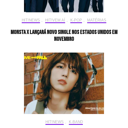
HIT!NEWS
,
HIT!VEM AÍ
,
K-POP
,
MATÉRIAS
MONSTA X lançará novo single nos Estados Unidos em
novembro
HIT!NEWS
,
K-BAND