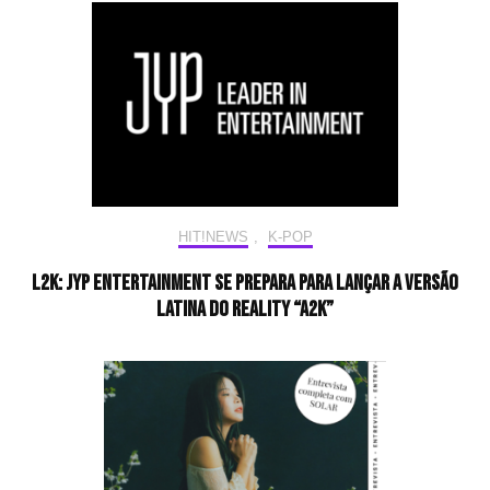
HIT!NEWS
,
K-POP
L2K: JYP Entertainment se prepara para lançar a versão
latina do reality “A2K”