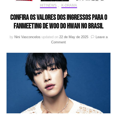
HIT!NEWS
,
K-DRAMA
Confira os valores dos ingressos para o
fanmeeting de Woo Do Hwan no Brasil
by
Nini Vasconcelos
updated on
22 de May de 2025
Leave a
on
Comment
Confira
os
valores
dos
ingressos
para
o
fanmeeting
de
Woo
Do
Hwan
no
Brasil