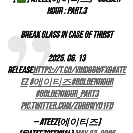
HOUR : Part.3
Break glass in case of thirst
2025. 06. 13
RELEASE
https://t.co/vIhdgBwfXg
#ATE
EZ
#에이티즈
#GOLDENHOUR
#GOLDENHOUR_Part3
pic.twitter.com/zDBbwyo1FD
— ATEEZ(에이티즈)