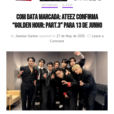
HIT!NEWS
,
K-POP
Com data marcada: ATEEZ confirma
“GOLDEN HOUR: Part.3” para 13 de Junho
by
Janeise Santos
updated on
27 de May de 2025
Leave a
on
Comment
Com
data
marcada:
ATEEZ
confirma
“GOLDEN
HOUR:
Part.3”
para
13
de
Junho