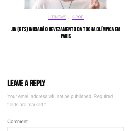
HIT!NEWS
,
K-POP
Jin (BTS) iniciará o revezamento da tocha olímpica em
Paris
Leave a Reply
Your email address will not be published.
Required
fields are marked
*
Comment