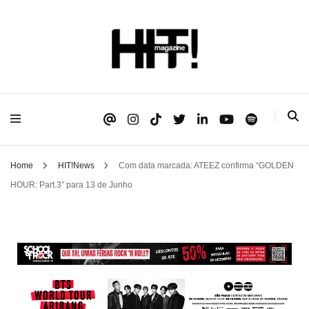
Se é HIT, está aqui!
HIT!Magazine
Home
HIT!News
Com data marcada: ATEEZ confirma “GOLDEN
HOUR: Part.3” para 13 de Junho