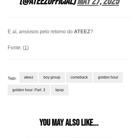
(@ATEEZofficial)
May 27, 2025
E aí, ansiosos pelo retorno do
ATEEZ
?
Fonte: (
1
)
ateez
boy group
comeback
golden hour
Tags:
golden hour: Part. 3
kpop
Post
Navigation
You may also like...