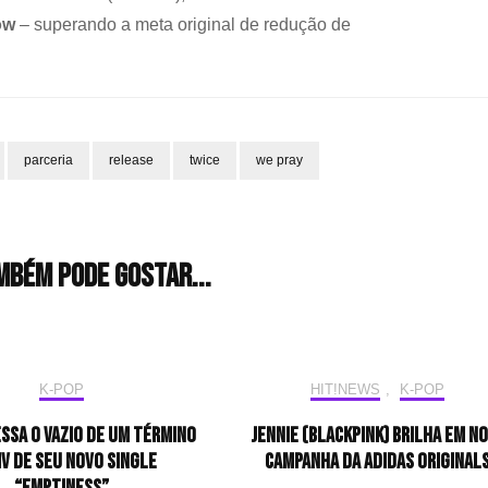
ow
– superando a meta original de redução de
parceria
release
twice
we pray
mbém pode gostar...
K-POP
HIT!NEWS
,
K-POP
ssa o vazio de um término
JENNIE (BLACKPINK) brilha em n
V de seu novo single
campanha da adidas Original