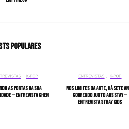
“Emptiness”
sts populares
TREVISTAS
,
K-POP
ENTREVISTAS
,
K-POP
ndo as portas da sua
Nos limites da arte, há sete a
idade — Entrevista CHEN
correndo junto aos STAY —
Entrevista Stray Kids