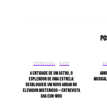
Po
ENTREVISTAS
,
K-POP
EN
A entidade de um astro, o
Abri
esplendor de uma estrela:
musical
desbloqueie um novo andar no
elevador misterioso — Entrevista
CHA EUN-WOO