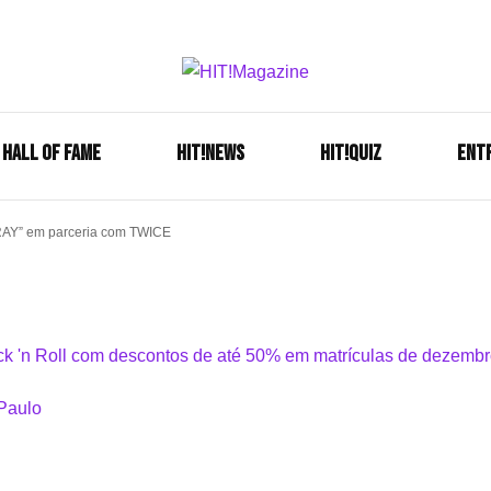
Se é HIT, está aqui!
HIT!Mag
HALL OF FAME
HIT!NEWS
HIT!Quiz
ENT
RAY” em parceria com TWICE