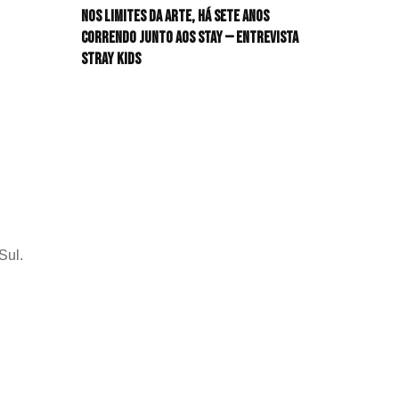
Nos limites da arte, há sete anos
HIT!Radar
correndo junto aos STAY — Entrevista
Stray Kids
HIT!Review
HIT!Sound
HIT!Vem aí
Panfletando
Sul.