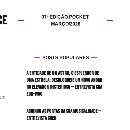
HIT!Filmes
CE
07ª EDIÇÃO POCKET:
HIT!Games
MARÇO/2026
HIT!History
HIT!Hop
POSTS POPULARES
HIT!Leituras
A entidade de um astro, o esplendor de
HIT!Diary
uma estrela: desbloqueie um novo andar
no elevador misterioso — Entrevista CHA
HIT!Lyrics
EUN-WOO
com
HIT!Politics
Abrindo as portas da sua musicalidade —
Entrevista CHEN
HIT!Queer