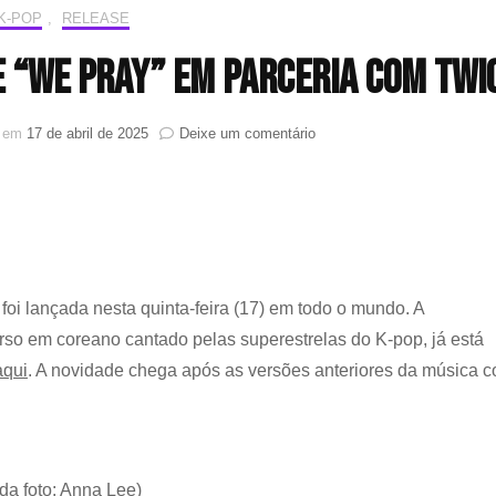
K-POP
,
RELEASE
 “WE PRAY” em parceria com TWI
em
o em
17 de abril de 2025
Deixe um comentário
Coldplay
lança
versão
de
“WE
PRAY”
em
, foi lançada nesta quinta-feira (17) em todo o mundo. A
parceria
com
erso em coreano cantado pelas superestrelas do K-pop, já está
TWICE
aqui
. A novidade chega após as versões anteriores da música 
da foto: Anna Lee)