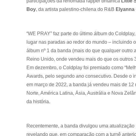
participações da renomada rapper britânica
Little
Boy
, da artista palestino-chilena do R&B
Elyanna
“WE PRAY” faz parte do último álbum do Coldplay,
lugar nas paradas ao redor do mundo – incluindo o
álbum nº 1 da banda (mais do que qualquer outro ar
Reino Unido, onde vendeu mais do que os outros 3
Em dezembro, o Coldplay foi premiado como “Melho
Awards, pelo segundo ano consecutivo. Desde o in
em março de 2022, a banda já vendeu mais de 12 
Norte, América Latina, Ásia, Austrália e Nova Zelâ
da história.
Recentemente, a banda divulgou uma atualização so
revelando que, em comparação com a turnê anterior