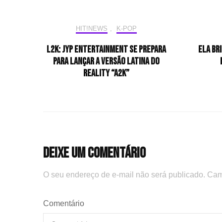
HIT!NEWS
,
K-POP
L2K: JYP Entertainment se prepara
Ela br
para lançar a versão latina do
reality “A2K”
Deixe um comentário
O seu endereço de e-mail não será publicado.
Cam
Comentário