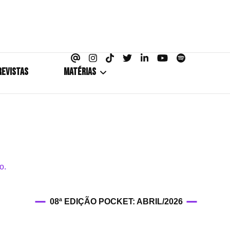
azine
REVISTAS
MATÉRIAS
5+1
Cobertura
Coletiva de Imprensa
Drama? HIT!
08ª EDIÇÃO POCKET: ABRIL/2026
HIT!Fashion