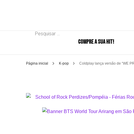
Pesquisar
COMPRE A SUA HIT!
por:
Página inicial
K-pop
Coldplay lança versão de “WE P