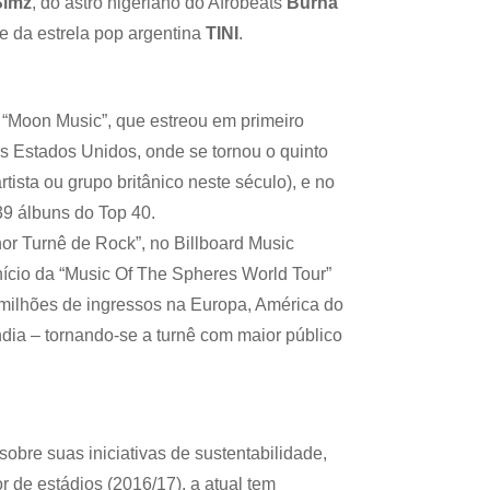
 Simz
, do astro nigeriano do Afrobeats
Burna
e da estrela pop argentina
TINI
.
 “Moon Music”, que estreou em primeiro
s Estados Unidos, onde se tornou o quinto
tista ou grupo britânico neste século), e no
9 álbuns do Top 40.
r Turnê de Rock”, no Billboard Music
ício da “Music Of The Spheres World Tour”
milhões de ingressos na Europa, América do
ndia – tornando-se a turnê com maior público
bre suas iniciativas de sustentabilidade,
 de estádios (2016/17), a atual tem