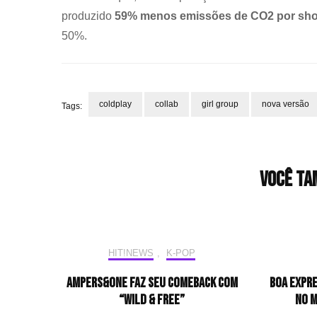
produzido
59% menos emissões de CO2 por sh
50%.
coldplay
collab
girl group
nova versão
Tags:
Navegação
de
post
Você ta
HIT!NEWS
,
K-POP
AMPERS&ONE faz seu comeback com
BoA expre
“WILD & FREE”
no M