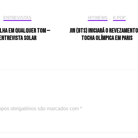
ENTREVISTAS
HIT!NEWS
,
K-POP
ilha em qualquer tom —
Jin (BTS) iniciará o revezamento
Entrevista Solar
tocha olímpica em Paris
pos obrigatórios são marcados com
*