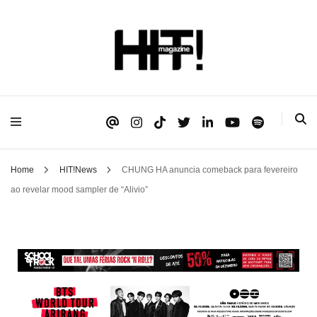
Se é HIT, está aqui!
HIT!Magazine
Home
HIT!News
CHUNG HA anuncia comeback para fevereiro
ao revelar mood sampler de “Alivio”