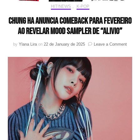
HIT!NEWS
,
K-POP
CHUNG HA anuncia comeback para fevereiro
ao revelar mood sampler de “Alivio”
on
by
Ylana Lira
on
22 de January de 2025
Leave a Comment
CHUN
HA
anunci
comeb
para
feverei
ao
revelar
mood
sample
de
“Alivio”