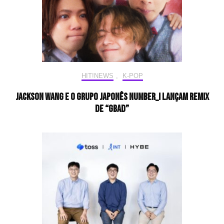
HIT!NEWS
,
K-POP
Jackson Wang e o grupo japonês Number_i lançam remix
de “GBAD”