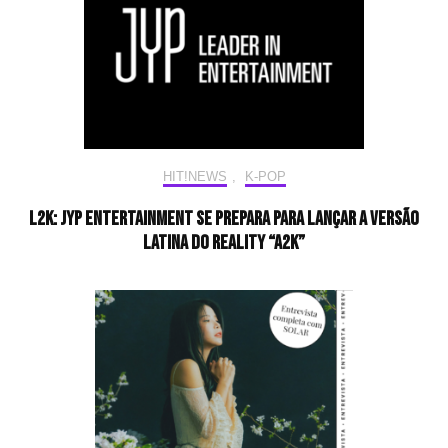
HIT!NEWS
,
K-POP
L2K: JYP Entertainment se prepara para lançar a versão
latina do reality “A2K”