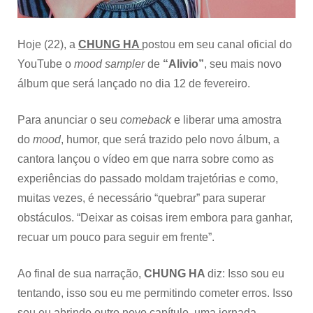
Hoje (22), a
CHUNG HA
postou em seu canal oficial do
YouTube o
mood sampler
de
“Alivio”
, seu mais novo
álbum que será lançado no dia 12 de fevereiro.
Para anunciar o seu
comeback
e liberar uma amostra
do
mood
, humor, que será trazido pelo novo álbum, a
cantora lançou o vídeo em que narra sobre como as
experiências do passado moldam trajetórias e como,
muitas vezes, é necessário “quebrar” para superar
obstáculos. “Deixar as coisas irem embora para ganhar,
recuar um pouco para seguir em frente”.
Ao final de sua narração,
CHUNG HA
diz: Isso sou eu
tentando, isso sou eu me permitindo cometer erros. Isso
sou eu abrindo outro novo capítulo, uma jornada