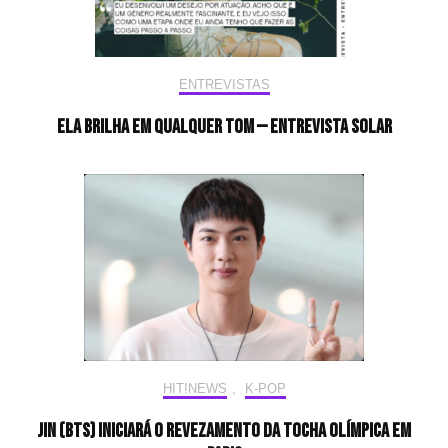
ENTREVISTAS
Ela brilha em qualquer tom — Entrevista Solar
HIT!NEWS
,
K-POP
Jin (BTS) iniciará o revezamento da tocha olímpica em