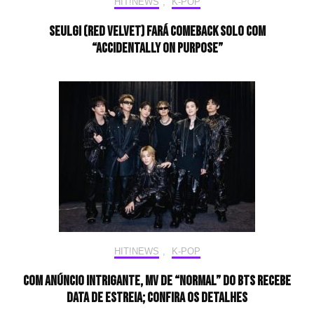
HIT!NEWS
,
K-POP
Seulgi (Red Velvet) fará comeback solo com
“Accidentally On Purpose”
HIT!NEWS
,
K-POP
Com anúncio intrigante, MV de “NORMAL” do BTS recebe
data de estreia; confira os detalhes