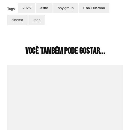
2025
astro
boy group
Cha Eun-woo
Tags:
cinema
kpop
Navegação
de
post
Você também pode gostar...