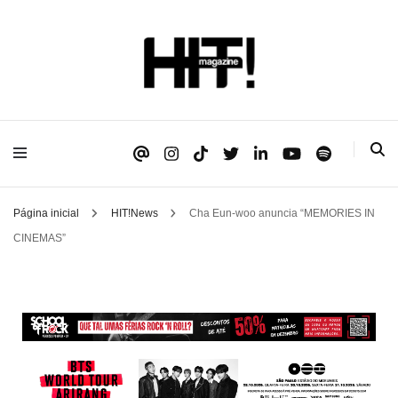
Se é HIT, está aqui!
HIT!Magazine
Página inicial
HIT!News
Cha Eun-woo anuncia “MEMORIES IN
CINEMAS”