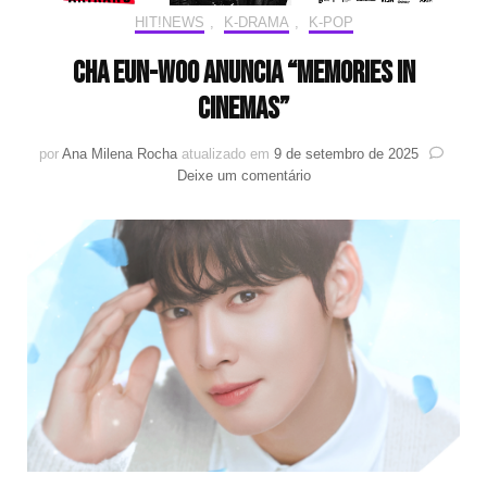
HIT!NEWS
,
K-DRAMA
,
K-POP
Cha Eun-woo anuncia “MEMORIES IN
CINEMAS”
por
Ana Milena Rocha
atualizado em
9 de setembro de 2025
em
Deixe um comentário
Cha
Eun-
woo
anuncia
“MEMORIES
IN
CINEMAS”