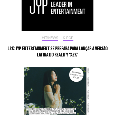
HIT!NEWS
,
K-POP
L2K: JYP Entertainment se prepara para lançar a versão
latina do reality “A2K”